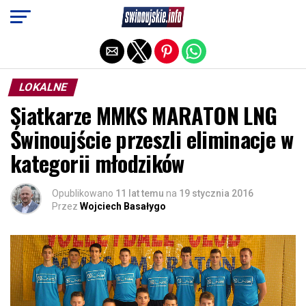
Exit mobile version
LOKALNE
Siatkarze MMKS MARATON LNG
Świnoujście przeszli eliminacje w
kategorii młodzików
Opublikowano
11 lat temu
na
19 stycznia 2016
Przez
Wojciech Basałygo