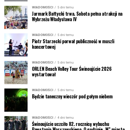
WIADOMOŚCI
5 dni temu
Jarmark Bałtycki trwa. Sobota pełna atrakcji na
Wybrzeżu Władysława IV
WIADOMOŚCI
5 dni temu
Piotr Starzecki porwał publiczność w muszli
koncertowej
WIADOMOŚCI
5 dni temu
ORLEN Beach Volley Tour Świnoujście 2026
wystartował
WIADOMOŚCI
5 dni temu
Będzie taneczny wieczór pod gołym niebem
WIADOMOŚCI
4 dni temu
Świnoujście uczciło 82. rocznicę wybuchu
Powstania Warszawskiego. O godzinie „W” miasto