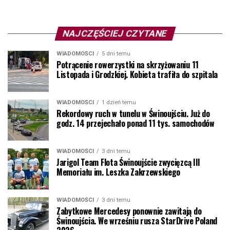
NAJCZĘŚCIEJ CZYTANE
WIADOMOŚCI
5 dni temu
Potrącenie rowerzystki na skrzyżowaniu 11
Listopada i Grodzkiej. Kobieta trafiła do szpitala
WIADOMOŚCI
1 dzień temu
Rekordowy ruch w tunelu w Świnoujściu. Już do
godz. 14 przejechało ponad 11 tys. samochodów
WIADOMOŚCI
3 dni temu
Jarigol Team Flota Świnoujście zwycięzcą III
Memoriału im. Leszka Zakrzewskiego
WIADOMOŚCI
3 dni temu
Zabytkowe Mercedesy ponownie zawitają do
Świnoujścia. We wrześniu rusza StarDrive Poland