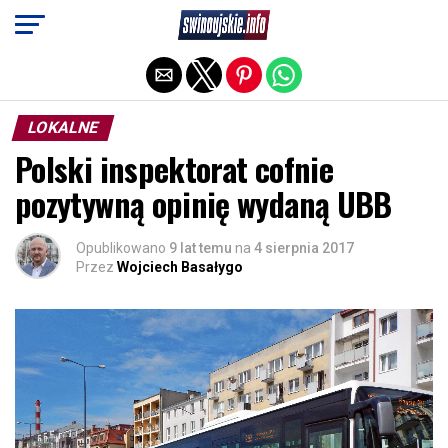
Exit mobile version
LOKALNE
Polski inspektorat cofnie
pozytywną opinię wydaną UBB
Opublikowano
9 lat temu
na
4 sierpnia 2017
Przez
Wojciech Basałygo