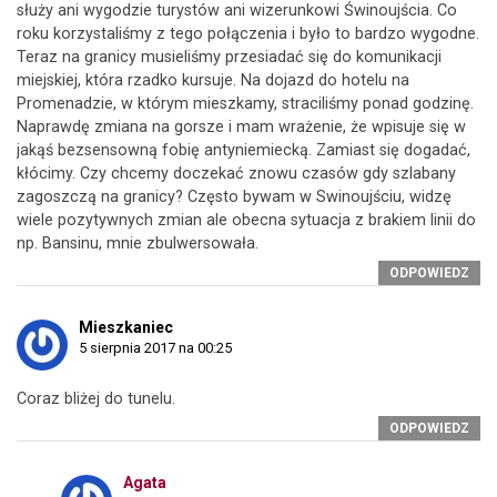
służy ani wygodzie turystów ani wizerunkowi Świnoujścia. Co
roku korzystaliśmy z tego połączenia i było to bardzo wygodne.
Teraz na granicy musieliśmy przesiadać się do komunikacji
miejskiej, która rzadko kursuje. Na dojazd do hotelu na
Promenadzie, w którym mieszkamy, straciliśmy ponad godzinę.
Naprawdę zmiana na gorsze i mam wrażenie, że wpisuje się w
jakąś bezsensowną fobię antyniemiecką. Zamiast się dogadać,
kłócimy. Czy chcemy doczekać znowu czasów gdy szlabany
zagoszczą na granicy? Często bywam w Swinoujściu, widzę
wiele pozytywnych zmian ale obecna sytuacja z brakiem linii do
np. Bansinu, mnie zbulwersowała.
ODPOWIEDZ
Mieszkaniec
5 sierpnia 2017 na 00:25
Coraz bliżej do tunelu.
ODPOWIEDZ
Agata