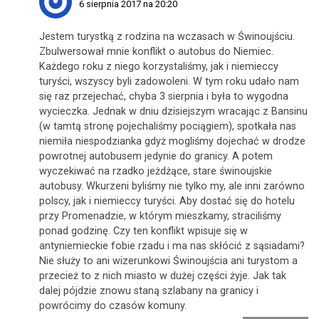
6 sierpnia 2017 na 20:20
Jestem turystką z rodzina na wczasach w Świnoujściu.
Zbulwersował mnie konflikt o autobus do Niemiec.
Każdego roku z niego korzystaliśmy, jak i niemieccy
turyści, wszyscy byli zadowoleni. W tym roku udało nam
się raz przejechać, chyba 3 sierpnia i była to wygodna
wycieczka. Jednak w dniu dzisiejszym wracając z Bansinu
(w tamtą stronę pojechaliśmy pociągiem), spotkała nas
niemiła niespodzianka gdyż mogliśmy dojechać w drodze
powrotnej autobusem jedynie do granicy. A potem
wyczekiwać na rzadko jeżdżące, stare świnoujskie
autobusy. Wkurzeni byliśmy nie tylko my, ale inni zarówno
polscy, jak i niemieccy turyści. Aby dostać się do hotelu
przy Promenadzie, w którym mieszkamy, straciliśmy
ponad godzinę. Czy ten konflikt wpisuje się w
antyniemieckie fobie rzadu i ma nas skłócić z sąsiadami?
Nie służy to ani wizerunkowi Świnoujścia ani turystom a
przecież to z nich miasto w dużej części żyje. Jak tak
dalej pójdzie znowu staną szlabany na granicy i
powrócimy do czasów komuny.