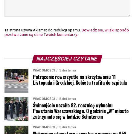
Ta strona używa Akismet do redukcji spamu.
Dowiedz się, w jaki sposób
przetwarzane są dane Twoich komentarzy.
NAJCZĘŚCIEJ CZYTANE
WIADOMOŚCI
3 dni temu
Potrącenie rowerzystki na skrzyżowaniu 11
Listopada i Grodzkiej. Kobieta trafiła do szpitala
WIADOMOŚCI
5 dni temu
Świnoujście uczciło 82. rocznicę wybuchu
Powstania Warszawskiego. O godzinie „W” miasto
zatrzymało się w hołdzie Bohaterom
WIADOMOŚCI
3 dni temu
Wakacyjna atmosfera i sportowe emocje na 458.