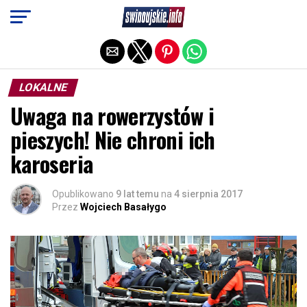
Exit mobile version
LOKALNE
Uwaga na rowerzystów i
pieszych! Nie chroni ich
karoseria
Opublikowano
9 lat temu
na
4 sierpnia 2017
Przez
Wojciech Basałygo