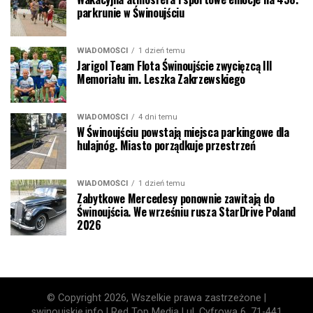
parkrunie w Świnoujściu
WIADOMOŚCI
1 dzień temu
Jarigol Team Flota Świnoujście zwycięzcą III
Memoriału im. Leszka Zakrzewskiego
WIADOMOŚCI
4 dni temu
W Świnoujściu powstają miejsca parkingowe dla
hulajnóg. Miasto porządkuje przestrzeń
WIADOMOŚCI
1 dzień temu
Zabytkowe Mercedesy ponownie zawitają do
Świnoujścia. We wrześniu rusza StarDrive Poland
2026
© Copyright 2026, Wszelkie prawa zastrzeżone |
swinoujskie.info | Red Top Media | ul. Cyfrowa 6, 71-441