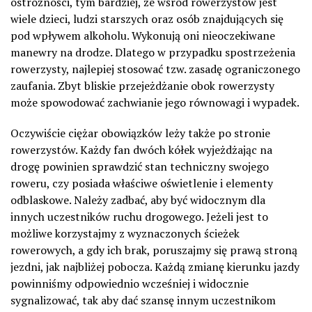
ostrożności, tym bardziej, że wśród rowerzystów jest
wiele dzieci, ludzi starszych oraz osób znajdujących się
pod wpływem alkoholu. Wykonują oni nieoczekiwane
manewry na drodze. Dlatego w przypadku spostrzeżenia
rowerzysty, najlepiej stosować tzw. zasadę ograniczonego
zaufania. Zbyt bliskie przejeżdżanie obok rowerzysty
może spowodować zachwianie jego równowagi i wypadek.
Oczywiście ciężar obowiązków leży także po stronie
rowerzystów. Każdy fan dwóch kółek wyjeżdżając na
drogę powinien sprawdzić stan techniczny swojego
roweru, czy posiada właściwe oświetlenie i elementy
odblaskowe. Należy zadbać, aby być widocznym dla
innych uczestników ruchu drogowego. Jeżeli jest to
możliwe korzystajmy z wyznaczonych ścieżek
rowerowych, a gdy ich brak, poruszajmy się prawą stroną
jezdni, jak najbliżej pobocza. Każdą zmianę kierunku jazdy
powinniśmy odpowiednio wcześniej i widocznie
sygnalizować, tak aby dać szansę innym uczestnikom