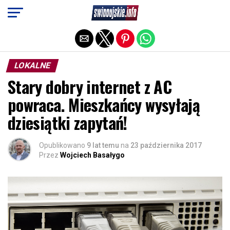
Exit mobile version
LOKALNE
Stary dobry internet z AC
powraca. Mieszkańcy wysyłają
dziesiątki zapytań!
Opublikowano
9 lat temu
na
23 października 2017
Przez
Wojciech Basałygo