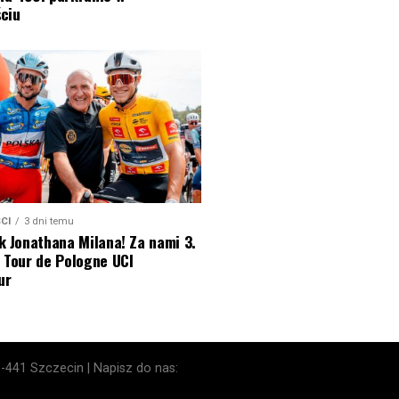
ciu
CI
3 dni temu
k Jonathana Milana! Za nami 3.
 Tour de Pologne UCI
ur
1-441 Szczecin | Napisz do nas: