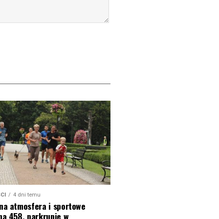
CI
4 dni temu
na atmosfera i sportowe
na 458. parkrunie w