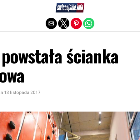
Exit mobile version
 powstała ścianka
kowa
na
13 listopada 2017
o