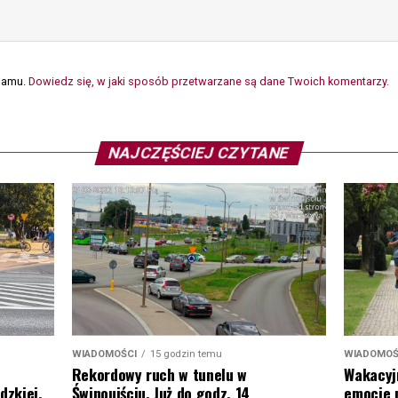
spamu.
Dowiedz się, w jaki sposób przetwarzane są dane Twoich komentarzy.
NAJCZĘŚCIEJ CZYTANE
WIADOMOŚ
WIADOMOŚCI
15 godzin temu
Wakacyj
Rekordowy ruch w tunelu w
emocje 
dzkiej.
Świnoujściu. Już do godz. 14