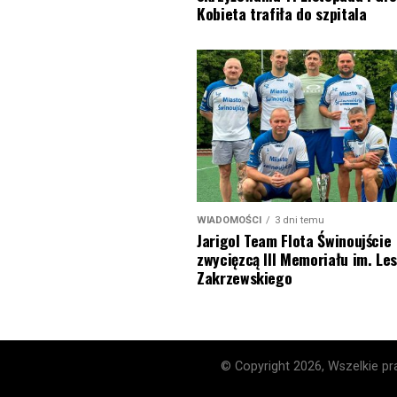
Kobieta trafiła do szpitala
WIADOMOŚCI
3 dni temu
Jarigol Team Flota Świnoujście
zwycięzcą III Memoriału im. Le
Zakrzewskiego
© Copyright 2026, Wszelkie pra