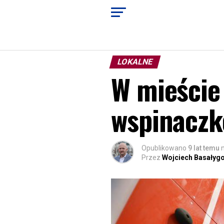
LOKALNE
W mieście
wspinacz
Opublikowano
9 lat temu
Przez
Wojciech Basałyg