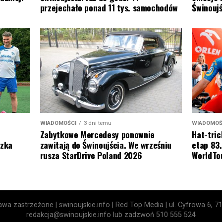
Świnoujś
przejechało ponad 11 tys. samochodów
WIADOMOŚ
WIADOMOŚCI
3 dni temu
Hat-tric
Zabytkowe Mercedesy ponownie
etap 83.
szka
zawitają do Świnoujścia. We wrześniu
WorldTo
rusza StarDrive Poland 2026
wa zastrzeżone | swinoujskie.info | Red Top Media | ul. Cyfrowa 6, 7
redakcja@swinoujskie.info lub zadzwoń 510 555 524