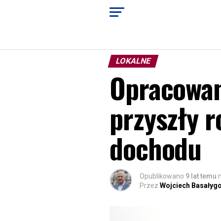
LOKALNE
Opracowan
przyszły r
dochodu
Opublikowano
9 lat temu
Przez
Wojciech Basałyg