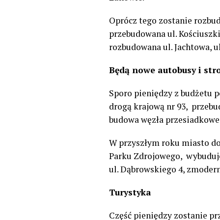
Oprócz tego zostanie rozbud
przebudowana ul. Kościuszk
rozbudowana ul. Jachtowa, ul
Będą nowe autobusy i st
Sporo pieniędzy z budżetu 
drogą krajową nr 93, przebud
budowa węzła przesiadkowe
W przyszłym roku miasto dof
Parku Zdrojowego, wybuduje
ul. Dąbrowskiego 4, zmoder
Turystyka
Część pieniędzy zostanie pr