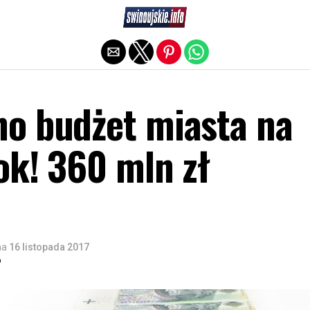
Exit mobile version
o budżet miasta na
ok! 360 mln zł
na
16 listopada 2017
o