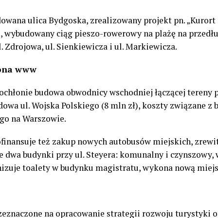
owana ulica Bydgoska, zrealizowany projekt pn. „Kurort 
i, wybudowany ciąg pieszo-rowerowy na plażę na przedłu
. Zdrojowa, ul. Sienkiewicza i ul. Markiewicza.
rona www
pochłonie budowa obwodnicy wschodniej łączącej tereny
owa ul. Wojska Polskiego (8 mln zł), koszty związane z b
go na Warszowie.
inansuje też zakup nowych autobusów miejskich, zrewit
 dwa budynki przy ul. Steyera: komunalny i czynszowy,
nizuje toalety w budynku magistratu, wykona nową miej
zeznaczone na opracowanie strategii rozwoju turystyki o