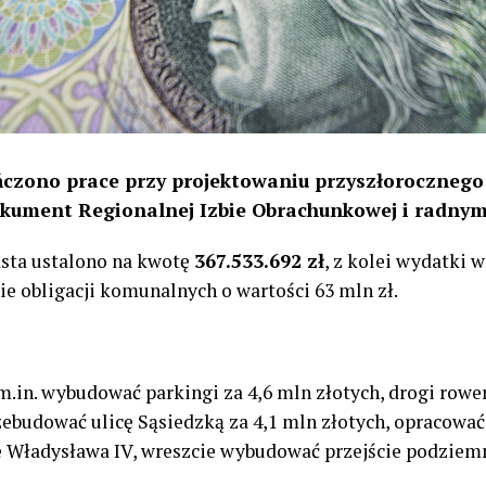
czono prace przy projektowaniu przyszłorocznego
okument Regionalnej Izbie Obrachunkowej i radnym
sta ustalono na kwotę
367.533.692 zł
, z kolei wydatki 
 obligacji komunalnych o wartości 63 mln zł.
m.in. wybudować parkingi za 4,6 mln złotych, drogi rowe
rzebudować ulicę Sąsiedzką za 4,1 mln złotych, opracow
e Władysława IV, wreszcie wybudować przejście podziemn