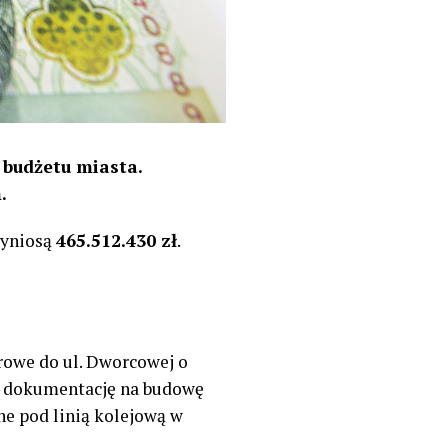
 budżetu miasta.
.
wyniosą
465.512.430 zł
.
rowe do ul. Dworcowej o
ać dokumentację na budowę
e pod linią kolejową w