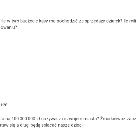
Ile w tym budżecie kasy ma pochodzić ze sprzedaży działek? Ile mi
onowaniu?
11:28
sta na 100.000.000 zł nazywasz rozwojem miasta? Żmurkieiwcz zac
taw się a długi będą splacać nasze dzieci!