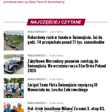
przetwarzane są dane Twoich komentarzy.
NAJCZĘŚCIEJ CZYTANE
WIADOMOŚCI
2 dni temu
Rekordowy ruch w tunelu w Świnoujściu. Już do
godz. 14 przejechało ponad 11 tys. samochodów
WIADOMOŚCI
4 dni temu
Zabytkowe Mercedesy ponownie zawitają do
Świnoujścia. We wrześniu rusza StarDrive Poland
2026
WIADOMOŚCI
4 dni temu
Jarigol Team Flota Świnoujście zwycięzcą III
Memoriału im. Leszka Zakrzewskiego
WIADOMOŚCI
4 dni temu
Hat-trick Jonathana Milana! Za nami 3. etap 83.