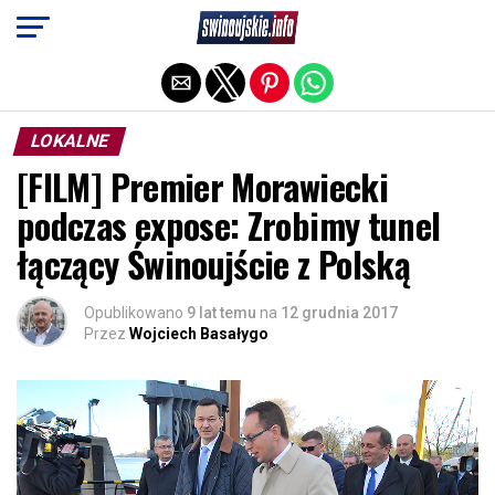
Exit mobile version
LOKALNE
[FILM] Premier Morawiecki
podczas expose: Zrobimy tunel
łączący Świnoujście z Polską
Opublikowano
9 lat temu
na
12 grudnia 2017
Przez
Wojciech Basałygo