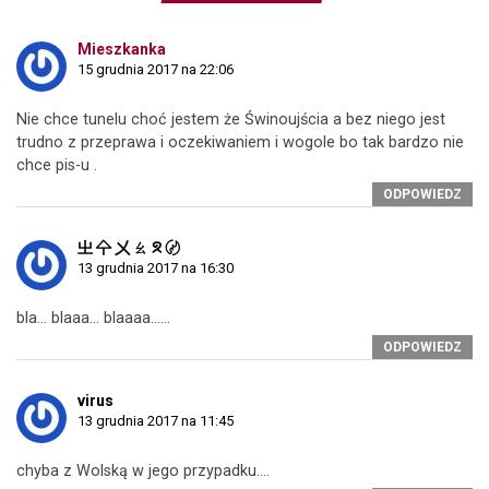
Mieszkanka
15 grudnia 2017 na 22:06
Nie chce tunelu choć jestem że Świnoujścia a bez niego jest
trudno z przeprawa i oczekiwaniem i wogole bo tak bardzo nie
chce pis-u .
ODPOWIEDZ
㞢 㐃 㐅 ㄠ ᘝ 〄
13 grudnia 2017 na 16:30
bla… blaaa… blaaaa……
ODPOWIEDZ
virus
13 grudnia 2017 na 11:45
chyba z Wolską w jego przypadku….