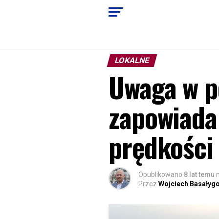
LOKALNE
Uwaga w po
zapowiada
prędkości
Opublikowano
8 lat temu
Przez
Wojciech Basałyg