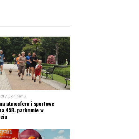
CI
5 dni temu
na atmosfera i sportowe
na 458. parkrunie w
ciu