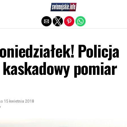
Exit mobile version
niedziałek! Policja
 kaskadowy pomiar
na
15 kwietnia 2018
o