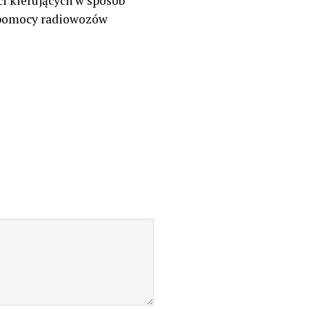
i kierujących w sposób
 pomocy radiowozów