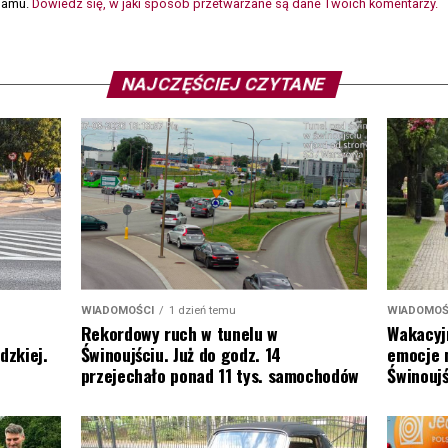
spamu.
Dowiedz się, w jaki sposób przetwarzane są dane Twoich komentarzy.
NAJCZĘŚCIEJ CZYTANE
WIADOMOŚCI
1 dzień temu
WIADOMOŚ
Rekordowy ruch w tunelu w
Wakacyj
dzkiej.
Świnoujściu. Już do godz. 14
emocje 
przejechało ponad 11 tys. samochodów
Świnoujś