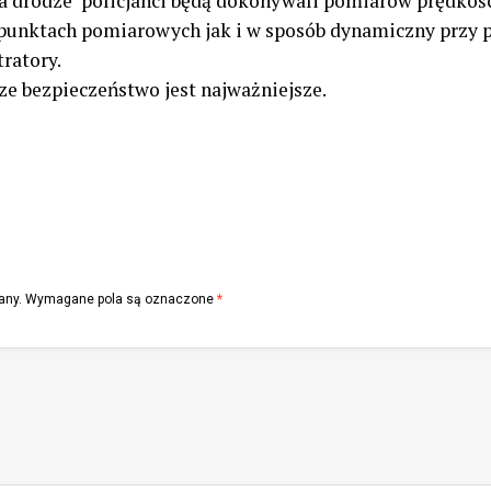
na drodze policjanci będą dokonywali pomiarów prędkośc
 punktach pomiarowych jak i w sposób dynamiczny przy
ratory.
e bezpieczeństwo jest najważniejsze.
any.
Wymagane pola są oznaczone
*