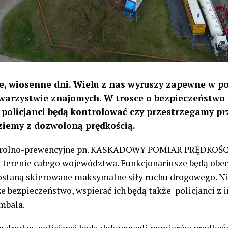
e, wiosenne dni. Wielu z nas wyruszy zapewne w po
owarzystwie znajomych. W trosce o bezpieczeństwo
policjanci będą kontrolować czy przestrzegamy p
dziemy z dozwoloną prędkością.
trolno-prewencyjne pn. KASKADOWY POMIAR PRĘDKOŚC
 terenie całego województwa. Funkcjonariusze będą obe
staną skierowane maksymalne siły ruchu drogowego. Nie
 bezpieczeństwo, wspierać ich będą także policjanci z i
mbala.