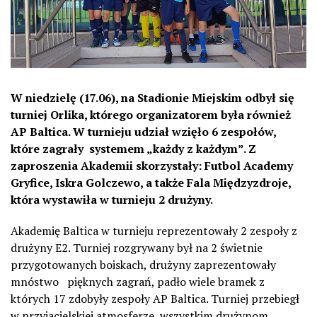
W niedzielę (17.06), na Stadionie Miejskim odbył się
turniej Orlika, którego organizatorem była również
AP Baltica. W turnieju udział wzięło 6 zespołów,
które zagrały systemem „każdy z każdym”. Z
zaproszenia Akademii skorzystały: Futbol Academy
Gryfice, Iskra Golczewo, a także Fala Międzyzdroje,
która wystawiła w turnieju 2 drużyny.
Akademię Baltica w turnieju reprezentowały 2 zespoły z
drużyny E2. Turniej rozgrywany był na 2 świetnie
przygotowanych boiskach, drużyny zaprezentowały
mnóstwo pięknych zagrań, padło wiele bramek z
których 17 zdobyły zespoły AP Baltica. Turniej przebiegł
w przyjacielskiej atmosferze, wszystkim drużynom