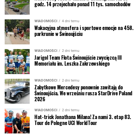
godz. 14 przejechało ponad 11 tys. samochodów
WIADOMOŚCI
4 dni temu
Wakacyjna atmosfera i sportowe emocje na 458.
parkrunie w Świnoujściu
WIADOMOŚCI
2 dni temu
Jarigol Team Flota Świnoujście zwycięzcą III
Memoriału im. Leszka Zakrzewskiego
WIADOMOŚCI
2 dni temu
Zabytkowe Mercedesy ponownie zawitają do
Świnoujścia. We wrześniu rusza StarDrive Poland
2026
WIADOMOŚCI
2 dni temu
Hat-trick Jonathana Milana! Za nami 3. etap 83.
Tour de Pologne UCI WorldTour