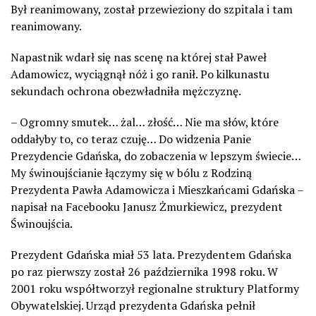
Był reanimowany, został przewieziony do szpitala i tam
reanimowany.
Napastnik wdarł się nas scenę na której stał Paweł
Adamowicz, wyciągnął nóż i go ranił. Po kilkunastu
sekundach ochrona obezwładniła mężczyznę.
– Ogromny smutek… żal… złość… Nie ma słów, które
oddałyby to, co teraz czuję… Do widzenia Panie
Prezydencie Gdańska, do zobaczenia w lepszym świecie…
My świnoujścianie łączymy się w bólu z Rodziną
Prezydenta Pawła Adamowicza i Mieszkańcami Gdańska –
napisał na Facebooku Janusz Żmurkiewicz, prezydent
Świnoujścia.
Prezydent Gdańska miał 53 lata. Prezydentem Gdańska
po raz pierwszy został 26 października 1998 roku. W
2001 roku współtworzył regionalne struktury Platformy
Obywatelskiej. Urząd prezydenta Gdańska pełnił