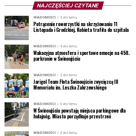
NAJCZĘŚCIEJ CZYTANE
WIADOMOŚCI
3 dni temu
Potrącenie rowerzystki na skrzyżowaniu 11
Listopada i Grodzkiej. Kobieta trafiła do szpitala
WIADOMOŚCI
4 dni temu
Wakacyjna atmosfera i sportowe emocje na 458.
parkrunie w Świnoujściu
WIADOMOŚCI
2 dni temu
Jarigol Team Flota Świnoujście zwycięzcą III
Memoriału im. Leszka Zakrzewskiego
WIADOMOŚCI
5 dni temu
W Świnoujściu powstają miejsca parkingowe dla
hulajnóg. Miasto porządkuje przestrzeń
WIADOMOŚCI
2 dni temu