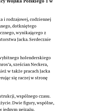
licy Wojska Polskiego 1 w
a i rodzajowej, codziennej
ennego, dotkniętego
ycznego, wynikającego z
utorstwa Jacka. Serdecznie
 wybitnego holenderskiego
nros’a, sześcian Neckera,
nież w także pracach Jacka
ując się raczej w stronę
trukcji, wspólnego czasu.
ycie. Dwie figury, wspólne,
 w jednym pejzażu.