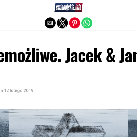
Exit mobile version
emożliwe. Jacek & Ja
na
12 lutego 2019
o