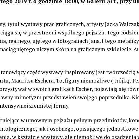
ego 2019 r. o godzinie 18:00, w Galerii Art , przy u
y, tytuł wystawy prac graficznych, artysty Jacka Walczak
ozciąga się w przestrzeni wspólnego pejzażu. Tego codzi
, realnego, ujętego w fotografiach Jana. I tego metafiz
u naciągniętego niczym skóra na graficznym szkielecie. A
 stanowiący część wystawy inspirowany jest twórczością
artu, Mauritsa Eschera. To, figury niemożliwe ( trójkąt Pe
orzystywał w swoich grafikach Escher, pojawiają się rów
 jawny mimetyzm przedstawień swojego poprzednika. Kier
intensywnej ziemistej formy.
y istniejące w umownym pejzażu pełnym przedmiotów, kons
tologicznego, jak i osobnego, opisującego jednostkowe ż
ania, w kształcie wystawy, ale niemożliwe do osadzenia