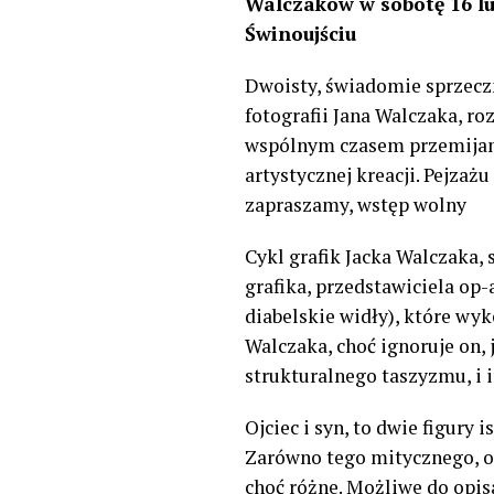
Walczaków w sobotę 16 lut
Świnoujściu
Dwoisty, świadomie sprzeczn
fotografii Jana Walczaka, r
wspólnym czasem przemijania
artystycznej kreacji. Pejzaż
zapraszamy, wstęp wolny
Cykl grafik Jacka Walczaka,
grafika, przedstawiciela op-
diabelskie widły), które wyk
Walczaka, choć ignoruje on,
strukturalnego taszyzmu, i 
Ojciec i syn, to dwie figur
Zarówno tego mitycznego, on
choć różne. Możliwe do opis