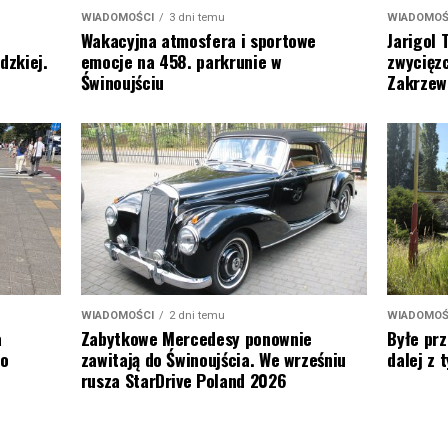
WIADOMOŚ
WIADOMOŚCI
3 dni temu
Jarigol 
Wakacyjna atmosfera i sportowe
zwycięzc
dzkiej.
emocje na 458. parkrunie w
Zakrzew
Świnoujściu
WIADOMOŚ
WIADOMOŚCI
2 dni temu
Byłe prz
a
Zabytkowe Mercedesy ponownie
dalej z
to
zawitają do Świnoujścia. We wrześniu
rusza StarDrive Poland 2026