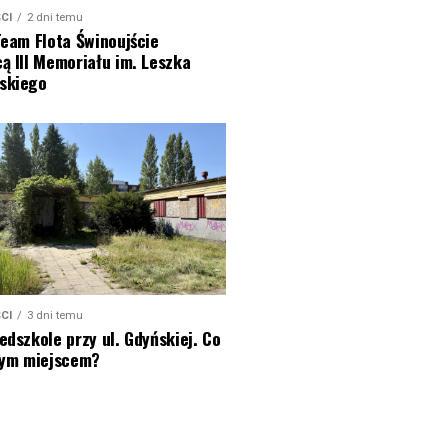
CI
2 dni temu
Team Flota Świnoujście
ą III Memoriału im. Leszka
skiego
CI
3 dni temu
edszkole przy ul. Gdyńskiej. Co
 tym miejscem?