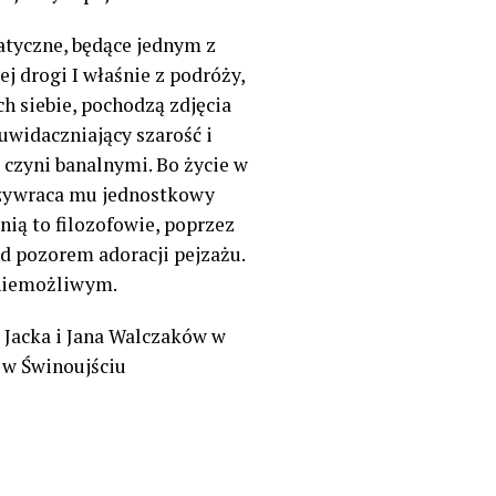
atyczne, będące jednym z
j drogi I właśnie z podróży,
h siebie, pochodzą zdjęcia
 uwidaczniający szarość i
 czyni banalnymi. Bo życie w
przywraca mu jednostkowy
nią to filozofowie, poprzez
od pozorem adoracji pejzażu.
u niemożliwym.
 Jacka i Jana Walczaków w
1 w Świnoujściu