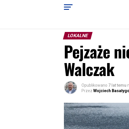
LOKALNE
Pejzaże ni
Walczak
Opublikowano
7 lat temu
Przez
Wojciech Basałyg