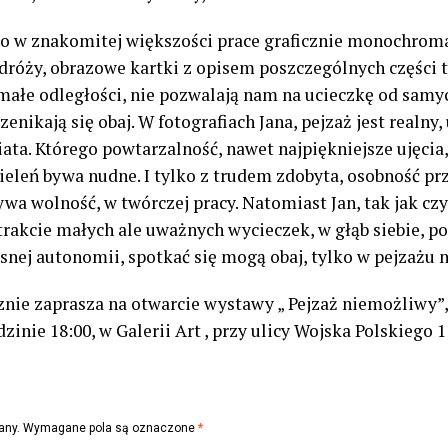
to w znakomitej większości prace graficznie monochrom
dróży, obrazowe kartki z opisem poszczególnych części te
małe odległości, nie pozwalają nam na ucieczkę od samyc
enikają się obaj. W fotografiach Jana, pejzaż jest realny,
ata. Którego powtarzalność, nawet najpiękniejsze ujęcia,
ieleń bywa nudne. I tylko z trudem zdobyta, osobność 
a wolność, w twórczej pracy. Natomiast Jan, tak jak czy
trakcie małych ale uważnych wycieczek, w głąb siebie, p
własnej autonomii, spotkać się mogą obaj, tylko w pejzaż
nie zaprasza na otwarcie wystawy „ Pejzaż niemożliwy”,
dzinie 18:00, w Galerii Art , przy ulicy Wojska Polskiego 
any.
Wymagane pola są oznaczone
*