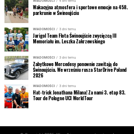
WIADOMOŚCI
4 dni temu
Wakacyjna atmosfera i sportowe emocje na 458.
parkrunie w Świnoujściu
WIADOMOŚCI
3 dni temu
Jarigol Team Flota Świnoujście zwycięzcą III
Memoriału im. Leszka Zakrzewskiego
WIADOMOŚCI
3 dni temu
Zabytkowe Mercedesy ponownie zawitają do
Świnoujścia. We wrześniu rusza StarDrive Poland
2026
WIADOMOŚCI
3 dni temu
Hat-trick Jonathana Milana! Za nami 3. etap 83.
Tour de Pologne UCI WorldTour