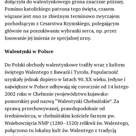
dołączyła do walentynkowego grona znacznie później.
Pomimo katolickiego patrona tego święta, czasem
wiązane jest ono ze zbieżnym terminowo zwyczajem
pochodzącym z Cesarstwa Rzymskiego, polegającym
głównie na poszukiwaniu wybranki serca, np. przez
losowanie jej imienia ze specjalnej urny.
Walentynki w Polsce
Do Polski obchody walentynkowe trafiły wraz z kultem
świętego Walentego z Bawarii i Tyrolu. Popularność
uzyskały jednak dopiero w latach 90. XX wieku. Jedyne i
największe w Polsce odbywają się corocznie od 14 lutego
2002 roku w Chełmnie (województwo kujawsko-
pomorskie) pod nazwą “Walentynki Chełmińskie”. Za
sprawą przechowywanej, prawdopodobnie od
średniowiecza, w chełmińskim kościele farnym pw.
Wniebowzięcia NMP (1280–1320) relikwii św. Walentego,
połączono tu lokalny kult św. Walentego z tradycją