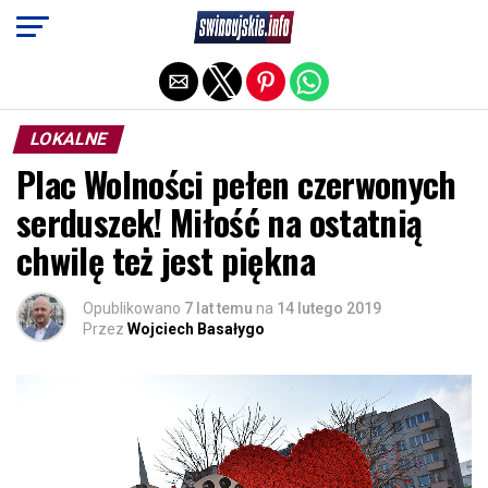
Exit mobile version
LOKALNE
Plac Wolności pełen czerwonych
serduszek! Miłość na ostatnią
chwilę też jest piękna
Opublikowano
7 lat temu
na
14 lutego 2019
Przez
Wojciech Basałygo