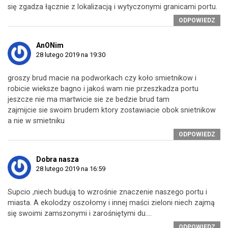
się zgadza łącznie z lokalizacją i wytyczonymi granicami portu.
ODPOWIEDZ
AnONim
28 lutego 2019 na 19:30
groszy brud macie na podworkach czy koło smietnikow i
robicie wieksze bagno i jakoś wam nie przeszkadza portu
jeszcze nie ma martwicie sie ze bedzie brud tam
zajmijcie sie swoim brudem ktory zostawiacie obok snietnikow
a nie w smietniku
ODPOWIEDZ
Dobra nasza
28 lutego 2019 na 16:59
Supcio ,niech budują to wzrośnie znaczenie naszego portu i
miasta. A ekolodzy oszołomy i innej maści zieloni niech zajmą
się swoimi zamszonymi i zarośniętymi du….
ODPOWIEDZ