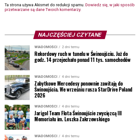
Ta strona używa Akismet do redukcji spamu.
Dowiedz się, w jaki sposób
przetwarzane są dane Twoich komentarzy.
NAJCZĘŚCIEJ CZYTANE
WIADOMOŚCI
2 dni temu
Rekordowy ruch w tunelu w Świnoujściu. Już do
godz. 14 przejechało ponad 11 tys. samochodów
WIADOMOŚCI
4 dni temu
Zabytkowe Mercedesy ponownie zawitają do
Świnoujścia. We wrześniu rusza StarDrive Poland
2026
WIADOMOŚCI
4 dni temu
Jarigol Team Flota Świnoujście zwycięzcą III
Memoriału im. Leszka Zakrzewskiego
WIADOMOŚCI
4 dni temu