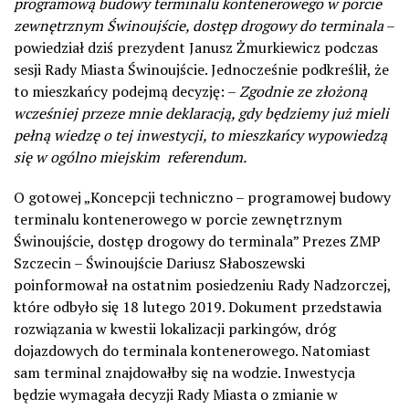
programową budowy terminalu kontenerowego w porcie
zewnętrznym Świnoujście, dostęp drogowy do terminala
–
powiedział dziś prezydent Janusz Żmurkiewicz podczas
sesji Rady Miasta Świnoujście. Jednocześnie podkreślił, że
to mieszkańcy podejmą decyzję: –
Zgodnie ze złożoną
wcześniej przeze mnie deklaracją, gdy będziemy już mieli
pełną wiedzę o tej inwestycji, to mieszkańcy wypowiedzą
się w ogólno miejskim referendum.
O gotowej „Koncepcji techniczno – programowej budowy
terminalu kontenerowego w porcie zewnętrznym
Świnoujście, dostęp drogowy do terminala” Prezes ZMP
Szczecin – Świnoujście Dariusz Słaboszewski
poinformował na ostatnim posiedzeniu Rady Nadzorczej,
które odbyło się 18 lutego 2019. Dokument przedstawia
rozwiązania w kwestii lokalizacji parkingów, dróg
dojazdowych do terminala kontenerowego. Natomiast
sam terminal znajdowałby się na wodzie. Inwestycja
będzie wymagała decyzji Rady Miasta o zmianie w