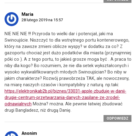
Maria
28 lutego 2019 na 15:57
NIE NIE NIE !!! Przyroda to wielki dar i potencjał, jaki ma
Swinoujście. Niszczyć to dla wstrętnego portu kontenerowego,
który na zawsze zmieni oblicze wyspy? w dodatku za co? Z
gazoportu chociaż jest dużo podatków dla miasta (przynajmniej
póki co ). A z tego portu, to jakieś grosze moga być . A praca to
niby dla kogo? Bo rozumiem, że nie dla setek wykształconych i
wysoko wykwalifikowanych młodych Swinoujścian? Bo niby w
jakim charakterze? Rozwój prawobrzeża TAK, ale nowoczesny,
na miarę naszych czasów i kompatybilny z naturą. np.taki:
https://elektronikab2b.pl/biznes/33031-apple-zbuduje-w-danii-
drugie-centrum-przetwarzania-danych-zasilane-ze-zrodel-
odnawialnych
Można? można. Ale pewnie łatwiej zbudować
drugi Bangladesz, niż drugą Danię.
ODPOWIEDZ
Anonim