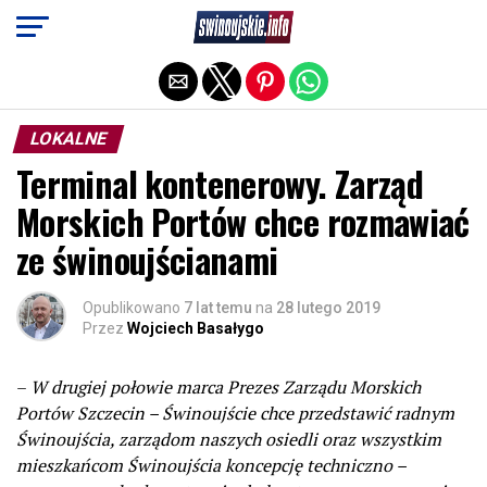
Exit mobile version
LOKALNE
Terminal kontenerowy. Zarząd
Morskich Portów chce rozmawiać
ze świnoujścianami
Opublikowano
7 lat temu
na
28 lutego 2019
Przez
Wojciech Basałygo
–
W drugiej połowie marca Prezes Zarządu Morskich
Portów Szczecin – Świnoujście chce przedstawić radnym
Świnoujścia, zarządom naszych osiedli oraz wszystkim
mieszkańcom Świnoujścia koncepcję techniczno –