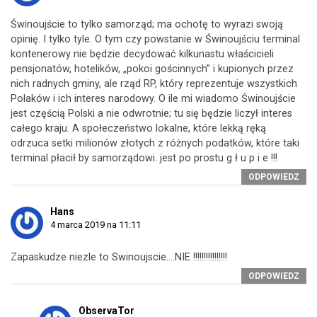
Świnoujście to tylko samorząd; ma ochotę to wyrazi swoją
opinię. I tylko tyle. O tym czy powstanie w Świnoujściu terminal
kontenerowy nie będzie decydować kilkunastu właścicieli
pensjonatów, hotelików, „pokoi gościnnych” i kupionych przez
nich radnych gminy, ale rząd RP, który reprezentuje wszystkich
Polaków i ich interes narodowy. O ile mi wiadomo Świnoujście
jest częścią Polski a nie odwrotnie; tu się będzie liczył interes
całego kraju. A społeczeństwo lokalne, które lekką ręką
odrzuca setki milionów złotych z różnych podatków, które taki
terminal płacił by samorządowi. jest po prostu g ł u p i e !!!
ODPOWIEDZ
Hans
4 marca 2019 na 11:11
Zapaskudze niezle to Swinoujscie….NIE !!!!!!!!!!!!!!!!
ODPOWIEDZ
ObservaTor