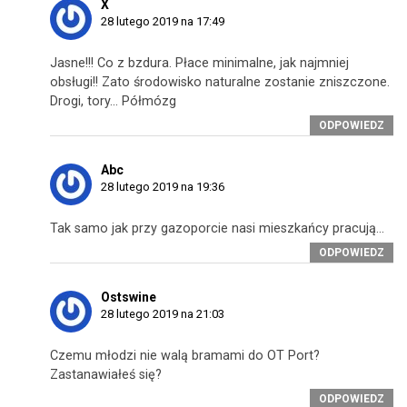
X
28 lutego 2019 na 17:49
Jasne!!! Co z bzdura. Płace minimalne, jak najmniej
obsługi!! Zato środowisko naturalne zostanie zniszczone.
Drogi, tory… Półmózg
ODPOWIEDZ
Abc
28 lutego 2019 na 19:36
Tak samo jak przy gazoporcie nasi mieszkańcy pracują…
ODPOWIEDZ
Ostswine
28 lutego 2019 na 21:03
Czemu młodzi nie walą bramami do OT Port?
Zastanawiałeś się?
ODPOWIEDZ