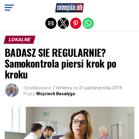
Exit mobile version
LOKALNE
BADASZ SIE REGULARNIE?
Samokontrola piersi krok po
kroku
Opublikowano
7 lat temu
na
31 października 2019
Przez
Wojciech Basałygo