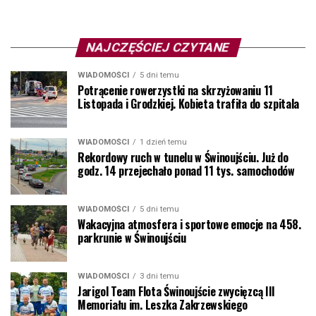
NAJCZĘŚCIEJ CZYTANE
WIADOMOŚCI
5 dni temu
Potrącenie rowerzystki na skrzyżowaniu 11
Listopada i Grodzkiej. Kobieta trafiła do szpitala
WIADOMOŚCI
1 dzień temu
Rekordowy ruch w tunelu w Świnoujściu. Już do
godz. 14 przejechało ponad 11 tys. samochodów
WIADOMOŚCI
5 dni temu
Wakacyjna atmosfera i sportowe emocje na 458.
parkrunie w Świnoujściu
WIADOMOŚCI
3 dni temu
Jarigol Team Flota Świnoujście zwycięzcą III
Memoriału im. Leszka Zakrzewskiego