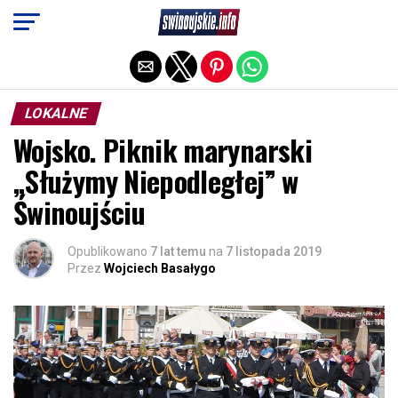
Exit mobile version
LOKALNE
Wojsko. Piknik marynarski
„Służymy Niepodległej” w
Świnoujściu
Opublikowano
7 lat temu
na
7 listopada 2019
Przez
Wojciech Basałygo