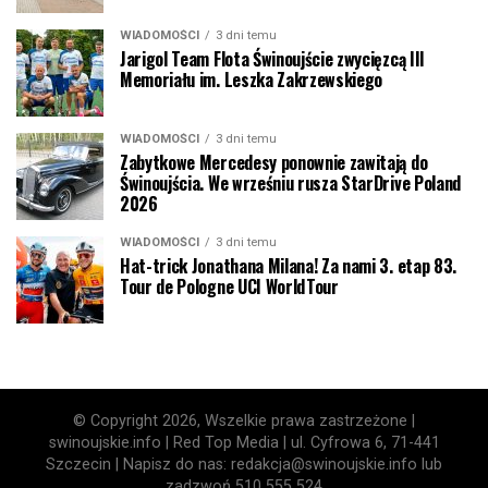
WIADOMOŚCI
3 dni temu
Jarigol Team Flota Świnoujście zwycięzcą III
Memoriału im. Leszka Zakrzewskiego
WIADOMOŚCI
3 dni temu
Zabytkowe Mercedesy ponownie zawitają do
Świnoujścia. We wrześniu rusza StarDrive Poland
2026
WIADOMOŚCI
3 dni temu
Hat-trick Jonathana Milana! Za nami 3. etap 83.
Tour de Pologne UCI WorldTour
© Copyright 2026, Wszelkie prawa zastrzeżone |
swinoujskie.info | Red Top Media | ul. Cyfrowa 6, 71-441
Szczecin | Napisz do nas: redakcja@swinoujskie.info lub
zadzwoń 510 555 524