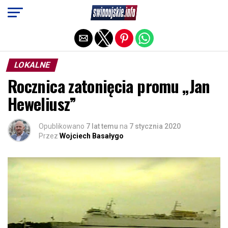
Exit mobile version
LOKALNE
Rocznica zatonięcia promu „Jan
Heweliusz”
Opublikowano
7 lat temu
na
7 stycznia 2020
Przez
Wojciech Basałygo