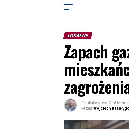
LOKALNE
Zapach ga
mieszkańc
zagrożeni
Opublikowano
7 lat temu
Przez
Wojciech Basałyg