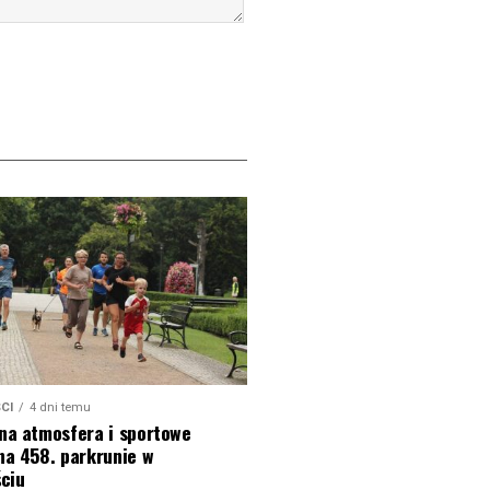
CI
4 dni temu
na atmosfera i sportowe
na 458. parkrunie w
ciu