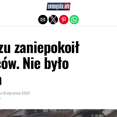
Exit mobile version
zu zaniepokoił
ów. Nie było
a
na
8 stycznia 2020
o