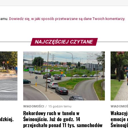
spamu.
Dowiedz się, w jaki sposób przetwarzane są dane Twoich komentarzy.
NAJCZĘŚCIEJ CZYTANE
WIADOMOŚ
WIADOMOŚCI
15 godzin temu
Wakacyj
Rekordowy ruch w tunelu w
emocje 
dzkiej.
Świnoujściu. Już do godz. 14
Świnoujś
przejechało ponad 11 tys. samochodów