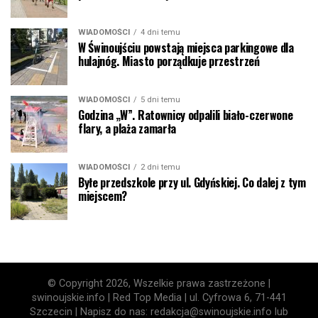
WIADOMOŚCI
4 dni temu
W Świnoujściu powstają miejsca parkingowe dla
hulajnóg. Miasto porządkuje przestrzeń
WIADOMOŚCI
5 dni temu
Godzina „W”. Ratownicy odpalili biało-czerwone
flary, a plaża zamarła
WIADOMOŚCI
2 dni temu
Byłe przedszkole przy ul. Gdyńskiej. Co dalej z tym
miejscem?
© Copyright 2026, Wszelkie prawa zastrzeżone |
swinoujskie.info | Red Top Media | ul. Cyfrowa 6, 71-441
Szczecin | Napisz do nas: redakcja@swinoujskie.info lub