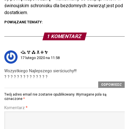
świnoujskim schronisku dla bezdomnych zwierząt jest pod
dostatkiem.
POWIĄZANE TEMATY:
1 KOMENTARZ
ꘐ ꖜ ꗈ ꕧ ꔠ ꖟ
17 lutego 2020 na 11:58
Wszystkiego Najlepszego sierściuchy!!!
? ? ? ? ? ? ? ? ? ? ? ? ? ?
ODPOWIEDZ
Twój adres email nie zostanie opublikowany.
Wymagane pola są
oznaczone
*
Komentarz
*