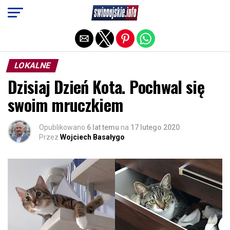
Exit mobile version
LOKALNE
Dzisiaj Dzień Kota. Pochwal się
swoim mruczkiem
Opublikowano
6 lat temu
na
17 lutego 2020
Przez
Wojciech Basałygo