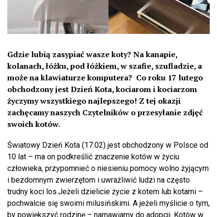
Gdzie lubią zasypiać wasze koty? Na kanapie,
kolanach, łóżku, pod łóżkiem, w szafie, szufladzie, a
może na klawiaturze komputera? Co roku 17 lutego
obchodzony jest Dzień Kota, kociarom i kociarzom
życzymy wszystkiego najlepszego! Z tej okazji
zachęcamy naszych Czytelników o przesyłanie zdjęć
swoich kotów.
Światowy Dzień Kota (17.02) jest obchodzony w Polsce od
10 lat – ma on podkreślić znaczenie kotów w życiu
człowieka, przypomnieć o niesieniu pomocy wolno żyjącym
i bezdomnym zwierzętom i uwrażliwić ludzi na często
trudny koci los.Jeżeli dzielicie życie z kotem lub kotami –
pochwalcie się swoimi milusińskimi. A jeżeli myślicie o tym,
by powiększyć rodzinę – namawiamy do adopcji. Kotów w