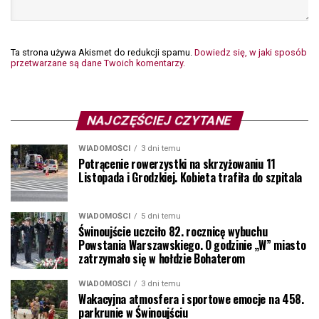
Ta strona używa Akismet do redukcji spamu.
Dowiedz się, w jaki sposób
przetwarzane są dane Twoich komentarzy.
NAJCZĘŚCIEJ CZYTANE
WIADOMOŚCI
3 dni temu
Potrącenie rowerzystki na skrzyżowaniu 11
Listopada i Grodzkiej. Kobieta trafiła do szpitala
WIADOMOŚCI
5 dni temu
Świnoujście uczciło 82. rocznicę wybuchu
Powstania Warszawskiego. O godzinie „W” miasto
zatrzymało się w hołdzie Bohaterom
WIADOMOŚCI
3 dni temu
Wakacyjna atmosfera i sportowe emocje na 458.
parkrunie w Świnoujściu