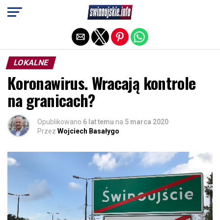
Exit mobile version
LOKALNE
Koronawirus. Wracają kontrole
na granicach?
Opublikowano
6 lat temu
na
5 marca 2020
Przez
Wojciech Basałygo