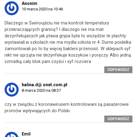
Anonim
10 marca 2020 na 10:46
Dlaczego w Świnoujściu nie ma kontroli temperatury
przekraczających granicę? I dlaczego nie ma mat
dezynfekujacych jak ptasia grypa była to wszędzie te plachty
wystawiali.w szkołach nie ma mydła szkoła nr 4. Durne poidelka
zamontowali po to by więcej bakterii przenosić. W sklepach syf
nikt nie sprząta nie dezynfekuje koszykow i poręczy. Albo jedną
szmatką cały blok pani czyści i syf rozciera
ODPOWIEDZ
halina.d@ onet.com.pl
8 marca 2020 na 08:37
czy w związku z koronawirusem kontrolowani są pasażerowie
promów wpływających do Polski
ODPOWIEDZ
Emil