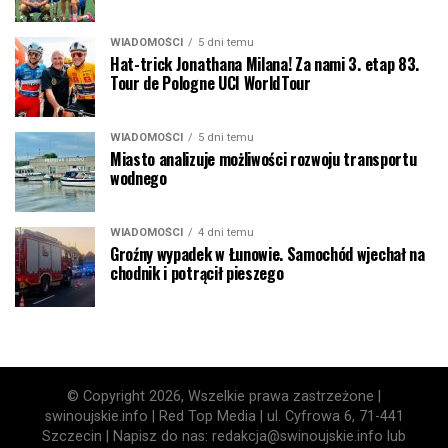
WIADOMOŚCI
5 dni temu
Hat-trick Jonathana Milana! Za nami 3. etap 83.
Tour de Pologne UCI WorldTour
WIADOMOŚCI
5 dni temu
Miasto analizuje możliwości rozwoju transportu
wodnego
WIADOMOŚCI
4 dni temu
Groźny wypadek w Łunowie. Samochód wjechał na
chodnik i potrącił pieszego
© Copyright 2026, Wszelkie prawa zastrzeżone |
swinoujskie.info | Red Top Media | ul. Cyfrowa 6, 71-441
Szczecin | Napisz do nas: redakcja@swinoujskie.info lub