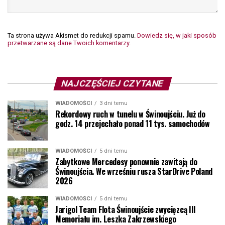
Ta strona używa Akismet do redukcji spamu.
Dowiedz się, w jaki sposób
przetwarzane są dane Twoich komentarzy.
NAJCZĘŚCIEJ CZYTANE
WIADOMOŚCI
3 dni temu
Rekordowy ruch w tunelu w Świnoujściu. Już do
godz. 14 przejechało ponad 11 tys. samochodów
WIADOMOŚCI
5 dni temu
Zabytkowe Mercedesy ponownie zawitają do
Świnoujścia. We wrześniu rusza StarDrive Poland
2026
WIADOMOŚCI
5 dni temu
Jarigol Team Flota Świnoujście zwycięzcą III
Memoriału im. Leszka Zakrzewskiego