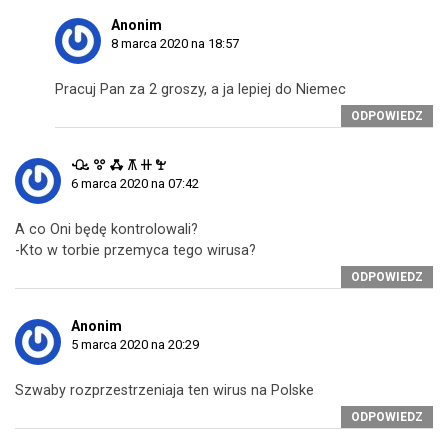
Anonim
8 marca 2020 na 18:57
Pracuj Pan za 2 groszy, a ja lepiej do Niemec
ODPOWIEDZ
ꘐ ꖜ ꗈ ꕧ ꔠ ꖟ
6 marca 2020 na 07:42
A co Oni będę kontrolowali?
-Kto w torbie przemyca tego wirusa?
ODPOWIEDZ
Anonim
5 marca 2020 na 20:29
Szwaby rozprzestrzeniaja ten wirus na Polske
ODPOWIEDZ