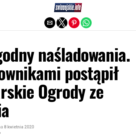
Exit mobile version
godny naśladowania.
cownikami postąpił
arskie Ogrody ze
ia
na
8 kwietnia 2020
o