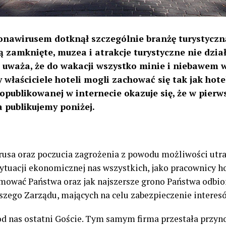
awirusem dotknął szczególnie branżę turystyczną.
 zamknięte, muzea i atrakcje turystyczne nie działa
b uważa, że do wakacji wszystko minie i niebawem 
y właściciele hoteli mogli zachować się tak jak hot
 opublikowanej w internecie okazuje się, że w pierw
 publikujemy poniżej.
sa oraz poczucia zagrożenia z powodu możliwości utraty
ytuacji ekonomicznej nas wszystkich, jako pracownicy h
mować Państwa oraz jak najszersze grono Państwa odbio
zego Zarządu, mających na celu zabezpieczenie interes
i od nas ostatni Goście. Tym samym firma przestała przyn