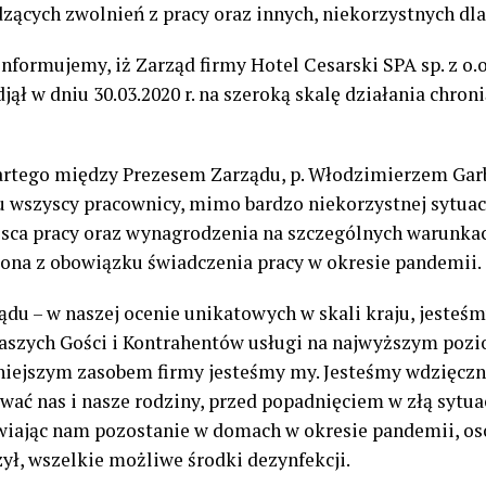
zących zwolnień z pracy oraz innych, niekorzystnych dl
nformujemy, iż Zarząd firmy Hotel Cesarski SPA sp. z o.o
ął w dniu 30.03.2020 r. na szeroką skalę działania chron
rtego między Prezesem Zarządu, p. Włodzimierzem Gar
u wszyscy pracownicy, mimo bardzo niekorzystnej sytuac
jsca pracy oraz wynagrodzenia na szczególnych warunka
ona z obowiązku świadczenia pracy w okresie pandemii.
du – w naszej ocenie unikatowych w skali kraju, jesteś
naszych Gości i Kontrahentów usługi na najwyższym pozio
iejszym zasobem firmy jesteśmy my. Jesteśmy wdzięczni
wać nas i nasze rodziny, przed popadnięciem w złą sytua
wiając nam pozostanie w domach w okresie pandemii, o
ył, wszelkie możliwe środki dezynfekcji.