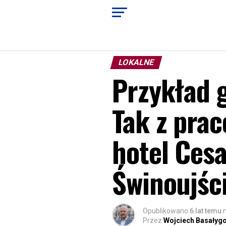
LOKALNE
Przykład 
Tak z pra
hotel Ces
Świnoujśc
Opublikowano
6 lat temu
Przez
Wojciech Basałyg