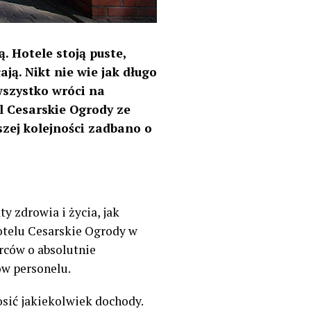
 Hotele stoją puste,
ją. Nikt nie wie jak długo
wszystko wróci na
el Cesarskie Ogrody ze
szej kolejności zadbano o
 zdrowia i życia, jak
otelu Cesarskie Ogrody w
rców o absolutnie
ów personelu.
osić jakiekolwiek dochody.