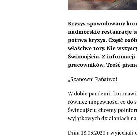
Kryzys spowodowany koron
nadmorskie restauracje są
potrwa kryzys. Część osó
właściwe tory. Nie wszysc
Świnoujścia. Z informacji
pracowników. Treść pisma
„Szanowni Państwo!
W dobie pandemii koronawiru
również niepewności co do s
Świnoujściu chcemy poinfor
wyjątkowych działaniach nas
Dnia 18.03.2020 r. wyjechal