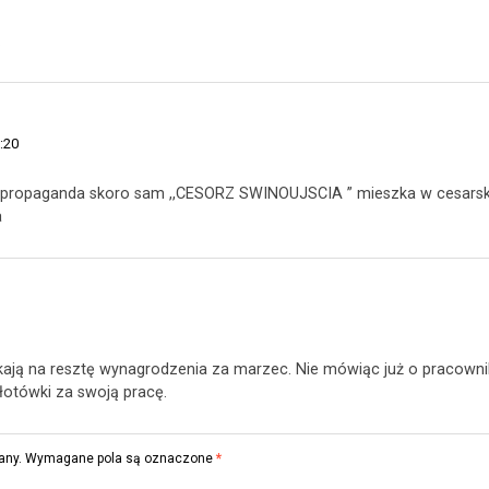
…
:20
 propaganda skoro sam ,,CESORZ SWINOUJSCIA ” mieszka w cesarskich og
a
kają na resztę wynagrodzenia za marzec. Nie mówiąc już o pracowni
złotówki za swoją pracę.
any.
Wymagane pola są oznaczone
*