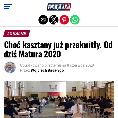
Exit mobile version
LOKALNE
Choć kasztany już przekwitły. Od
dziś Matura 2020
Opublikowano
6 lat temu
na
8 czerwca 2020
Przez
Wojciech Basałygo