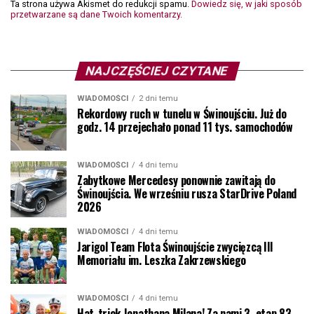
Ta strona używa Akismet do redukcji spamu.
Dowiedz się, w jaki sposób
przetwarzane są dane Twoich komentarzy.
NAJCZĘŚCIEJ CZYTANE
WIADOMOŚCI
2 dni temu
Rekordowy ruch w tunelu w Świnoujściu. Już do
godz. 14 przejechało ponad 11 tys. samochodów
WIADOMOŚCI
4 dni temu
Zabytkowe Mercedesy ponownie zawitają do
Świnoujścia. We wrześniu rusza StarDrive Poland
2026
WIADOMOŚCI
4 dni temu
Jarigol Team Flota Świnoujście zwycięzcą III
Memoriału im. Leszka Zakrzewskiego
WIADOMOŚCI
4 dni temu
Hat-trick Jonathana Milana! Za nami 3. etap 83.