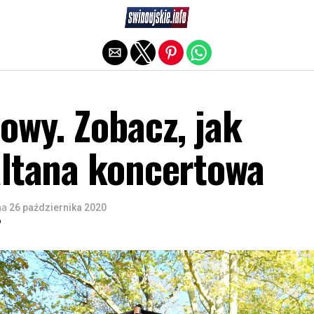
Exit mobile version
owy. Zobacz, jak
altana koncertowa
na
26 października 2020
o