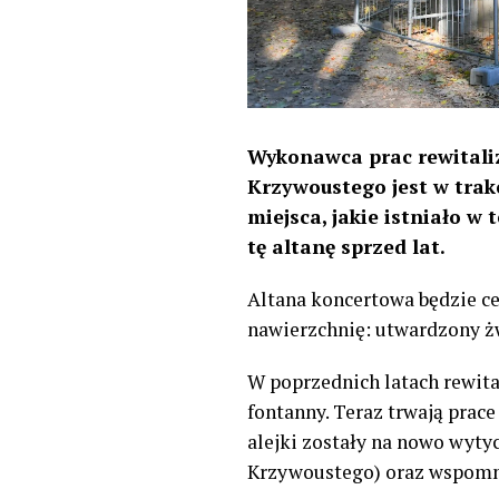
Wykonawca prac rewitaliz
Krzywoustego jest w trak
miejsca, jakie istniało w
tę altanę sprzed lat.
Altana koncertowa będzie ce
nawierzchnię: utwardzony żw
W poprzednich latach rewital
fontanny. Teraz trwają prac
alejki zostały na nowo wytyc
Krzywoustego) oraz wspomni