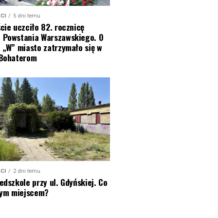
CI
5 dni temu
cie uczciło 82. rocznicę
 Powstania Warszawskiego. O
 „W” miasto zatrzymało się w
 Bohaterom
CI
2 dni temu
edszkole przy ul. Gdyńskiej. Co
 tym miejscem?