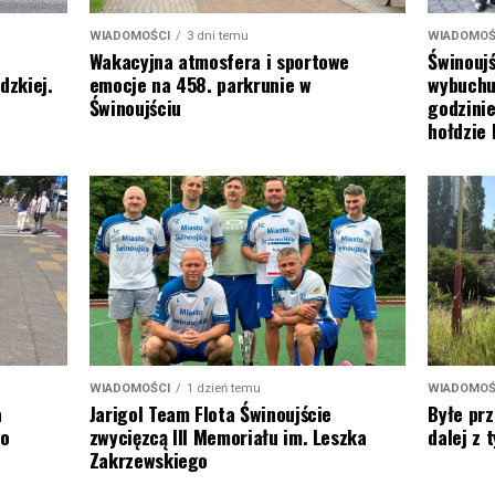
WIADOMOŚCI
3 dni temu
WIADOMOŚ
Wakacyjna atmosfera i sportowe
Świnoujś
emocje na 458. parkrunie w
dzkiej.
wybuchu
Świnoujściu
godzinie
hołdzie
WIADOMOŚCI
1 dzień temu
WIADOMOŚ
Jarigol Team Flota Świnoujście
a
Byłe prz
zwycięzcą III Memoriału im. Leszka
to
dalej z
Zakrzewskiego