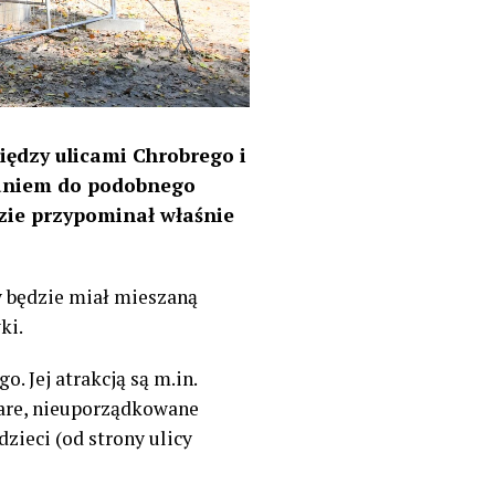
ędzy ulicami Chrobrego i
zaniem do podobnego
dzie przypominał właśnie
y będzie miał mieszaną
ki.
. Jej atrakcją są m.in.
tare, nieuporządkowane
zieci (od strony ulicy