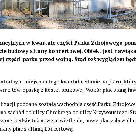
acyjnych w kwartale części Parku Zdrojowego pomi
cie budowy altany koncertowej. Obiekt jest nawią
 tej części parku przed wojną. Stąd też wyglądem bę
ntralnym miejscem tego kwartału. Stanie na placu, któr
ir z tzw. opaską z kostki brukowej. Wokół plac staną ław
izacji poddana została wschodnia część Parku Zdrojowego
e na zachód od ulicy Chrobrego do ulicy Krzywoustego. S
zone, będzie też nowe oświetlenie, nowy plac zabaw dla d
any plac z altaną koncertową.