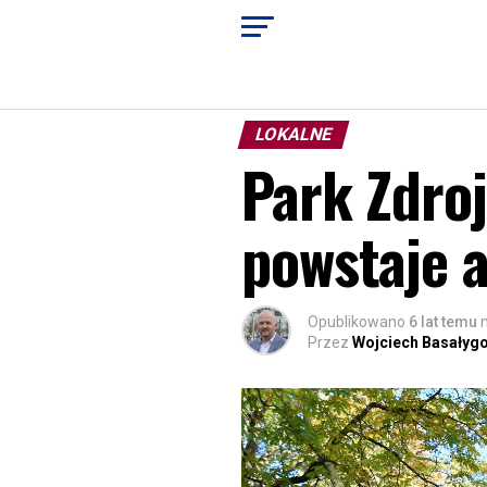
LOKALNE
Park Zdroj
powstaje 
Opublikowano
6 lat temu
Przez
Wojciech Basałyg