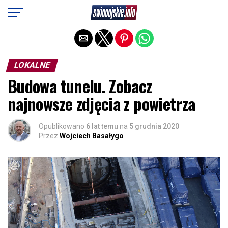
Exit mobile version
LOKALNE
Budowa tunelu. Zobacz
najnowsze zdjęcia z powietrza
Opublikowano
6 lat temu
na
5 grudnia 2020
Przez
Wojciech Basałygo