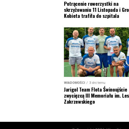
Potrącenie rowerzystki na
skrzyżowaniu 11 Listopada i Gro
Kobieta trafiła do szpitala
WIADOMOŚCI
3 dni temu
Jarigol Team Flota Świnoujście
zwycięzcą III Memoriału im. Le
Zakrzewskiego