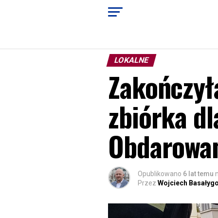
LOKALNE
Zakończył
zbiórka dl
Obdarowan
Opublikowano
6 lat temu
Przez
Wojciech Basałyg