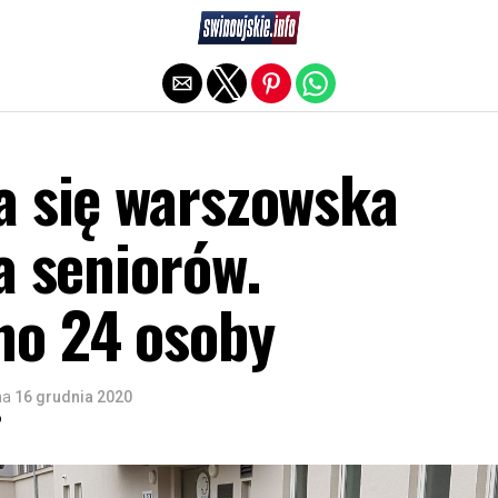
Exit mobile version
a się warszowska
a seniorów.
o 24 osoby
na
16 grudnia 2020
o