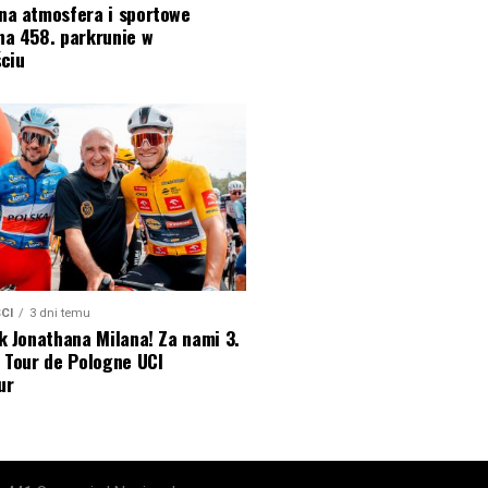
na atmosfera i sportowe
na 458. parkrunie w
ciu
CI
3 dni temu
k Jonathana Milana! Za nami 3.
 Tour de Pologne UCI
ur