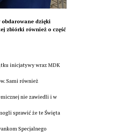
ły obdarowane dzięki
 zbiórki również o część
ątku inicjatywy wraz MDK
ów. Sami również
micznej nie zawiedli i w
ogli sprawić że te Święta
owankom Specjalnego