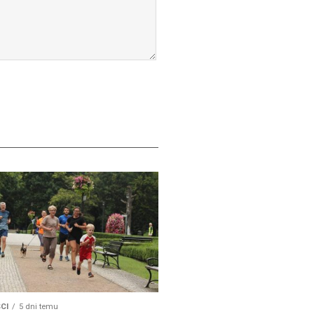
CI
5 dni temu