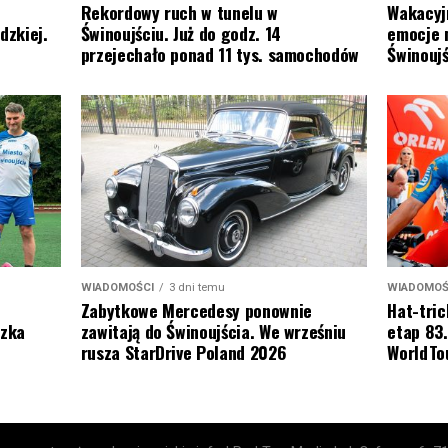
Wakacyj
Rekordowy ruch w tunelu w
emocje 
dzkiej.
Świnoujściu. Już do godz. 14
Świnoujś
przejechało ponad 11 tys. samochodów
WIADOMOŚ
WIADOMOŚCI
3 dni temu
Hat-tric
Zabytkowe Mercedesy ponownie
etap 83.
szka
zawitają do Świnoujścia. We wrześniu
WorldTo
rusza StarDrive Poland 2026