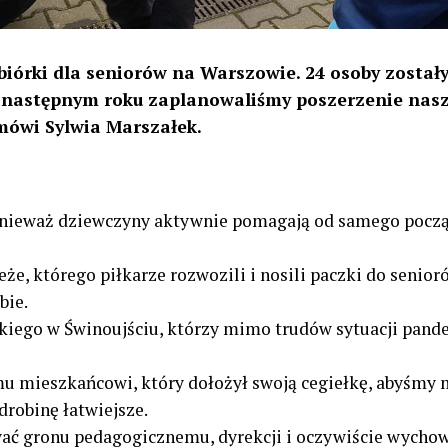
zbiórki dla seniorów na Warszowie. 24 osoby zosta
następnym roku zaplanowaliśmy poszerzenie naszej
mówi Sylwia Marszałek.
ponieważ dziewczyny aktywnie pomagają od samego pocz
e, którego piłkarze rozwozili i nosili paczki do senior
bie.
iego w Świnoujściu, którzy mimo trudów sytuacji pande
 mieszkańcowi, który dołożył swoją cegiełkę, abyśmy m
drobinę łatwiejsze.
ać gronu pedagogicznemu, dyrekcji i oczywiście wych