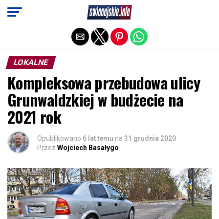
Exit mobile version
LOKALNE
Kompleksowa przebudowa ulicy
Grunwaldzkiej w budżecie na
2021 rok
Opublikowano
6 lat temu
na
31 grudnia 2020
Przez
Wojciech Basałygo