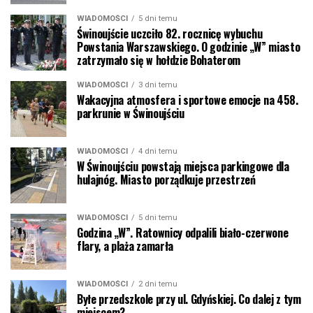
WIADOMOŚCI
5 dni temu
Świnoujście uczciło 82. rocznicę wybuchu
Powstania Warszawskiego. O godzinie „W” miasto
zatrzymało się w hołdzie Bohaterom
WIADOMOŚCI
3 dni temu
Wakacyjna atmosfera i sportowe emocje na 458.
parkrunie w Świnoujściu
WIADOMOŚCI
4 dni temu
W Świnoujściu powstają miejsca parkingowe dla
hulajnóg. Miasto porządkuje przestrzeń
WIADOMOŚCI
5 dni temu
Godzina „W”. Ratownicy odpalili biało-czerwone
flary, a plaża zamarła
WIADOMOŚCI
2 dni temu
Byłe przedszkole przy ul. Gdyńskiej. Co dalej z tym
miejscem?