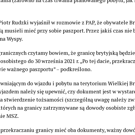
ania (zarówno na czas trwania planowanego pobytu, jak 
iotr Rudzki wyjaśnił w rozmowie z PAP, że obywatele Bry
dą musieli mieć przy sobie paszport. Przez jakiś czas nie 
 na Wyspy.
granicznych czytamy bowiem, że granicę brytyjską będzi
obistego do 30 września 2021 r. „Po tej dacie, przekrac
wie ważnego paszportu” – podkreślono.
iającym do wjazdu i pobytu na terytorium Wielkiej Bry
yjazdem należy się upewnić, czy dokument jest w wystar
a stwierdzenie tożsamości (szczególną uwagę należy zwró
których na granicy zatrzymywane są dowody osobiste zgł
nie MSZ.
y przekraczaniu granicy mieć oba dokumenty, ważny dow