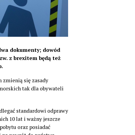
ie dwa dokumenty; dowód
zw. z brexitem będą też
p.
 zmienią się zasady
amorskich tak dla obywateli
odlegać standardowi odprawy
ch 10 lat i ważny jeszcze
 pobytu oraz posiadać