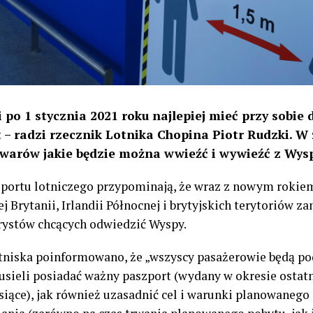
i po 1 stycznia 2021 roku najlepiej mieć przy sob
 – radzi rzecznik Lotnika Chopina Piotr Rudzki. W 
owarów jakie będzie można wwieźć i wywieźć z Wys
 portu lotniczego przypominają, że wraz z nowym rokiem
j Brytanii, Irlandii Północnej i brytyjskich terytoriów z
urystów chcących odwiedzić Wyspy.
tniska poinformowano, że „wszyscy pasażerowie będą p
usieli posiadać ważny paszport (wydany w okresie ostatni
siące), jak również uzasadnić cel i warunki planowanego