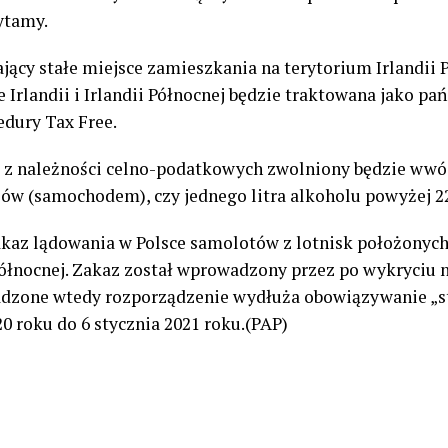
ytamy.
jący stałe miejsce zamieszkania na terytorium Irlandii 
 Irlandii i Irlandii Północnej będzie traktowana jako pa
edury Tax Free.
e z należności celno-podatkowych zwolniony będzie wwó
ów (samochodem), czy jednego litra alkoholu powyżej 22
kaz lądowania w Polsce samolotów z lotnisk położonych
i Północnej. Zakaz został wprowadzony przez po wykryci
zone wtedy rozporządzenie wydłuża obowiązywanie „st
0 roku do 6 stycznia 2021 roku.(PAP)