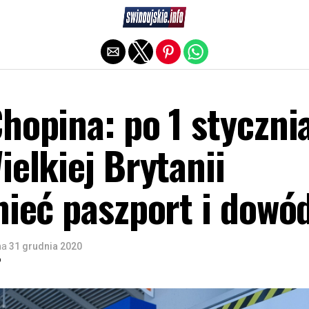
Exit mobile version
hopina: po 1 styczni
ielkiej Brytanii
mieć paszport i dowó
na
31 grudnia 2020
o