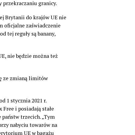
 przekraczaniu granicy.
j Brytanii do krajów UE nie
m oficjalne zaświadczenie
d tej reguły są banany,
UE, nie będzie można też
ię ze zmianą limitów
d 1 stycznia 2021 r.
Free i posiadają stałe
e państw trzecich. „Tym
rzy nabyciu towarów na
terytorium UE w bagażu