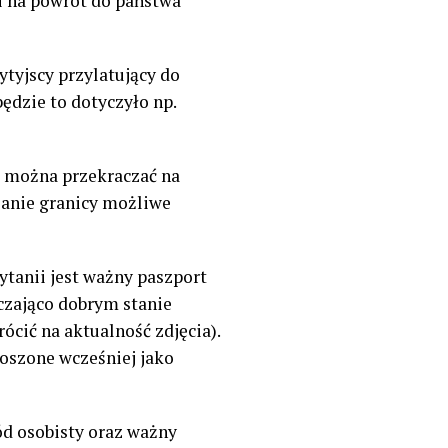
i na powrót do państwa
tyjscy przylatujący do
będzie to dotyczyło np.
e można przekraczać na
zanie granicy możliwe
tanii jest ważny paszport
czająco dobrym stanie
cić na aktualność zdjęcia).
oszone wcześniej jako
ód osobisty oraz ważny