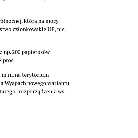
Północnej, która na mocy
ństwo członkowskie UE, nie
z np. 200 papierosów
 proc.
 m.in. na terytorium
u na Wyspach nowego wariantu
arego” rozporządzenia ws.