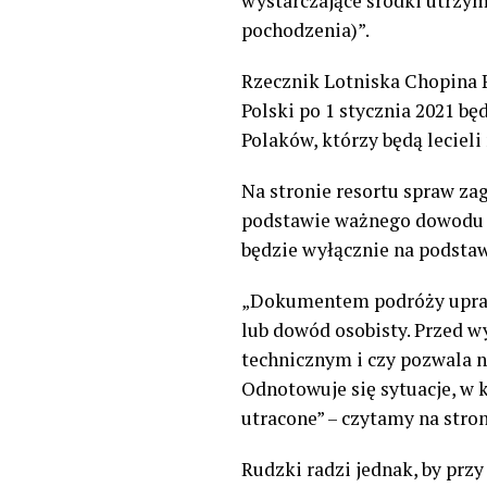
wystarczające środki utrzym
pochodzenia)”.
Rzecznik Lotniska Chopina P
Polski po 1 stycznia 2021 bę
Polaków, którzy będą lecieli
Na stronie resortu spraw za
podstawie ważnego dowodu os
będzie wyłącznie na podsta
„Dokumentem podróży uprawn
lub dowód osobisty. Przed w
technicznym i czy pozwala n
Odnotowuje się sytuacje, w 
utracone” – czytamy na stro
Rudzki radzi jednak, by prz