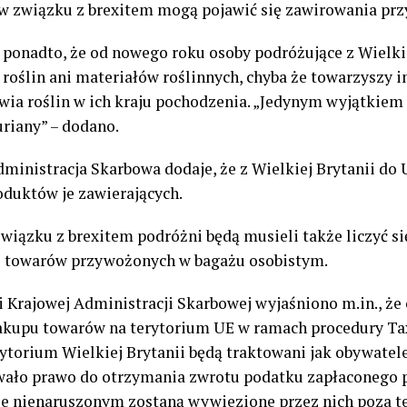
 w związku z brexitem mogą pojawić się zawirowania przy
ponadto, że od nowego roku osoby podróżujące z Wielkie
oślin ani materiałów roślinnych, chyba że towarzyszy i
wia roślin w ich kraju pochodzenia. „Jedynym wyjątkiem o
uriany” – dodano.
dministracja Skarbowa dodaje, że z Wielkiej Brytanii do 
oduktów je zawierających.
wiązku z brexitem podróżni będą musieli także liczyć s
ści towarów przywożonych w bagażu osobistym.
i Krajowej Administracji Skarbowej wyjaśniono m.in., że o
akupu towarów na terytorium UE w ramach procedury Tax 
ytorium Wielkiej Brytanii będą traktowani jak obywatel
ało prawo do otrzymania zwrotu podatku zapłaconego p
nie nienaruszonym zostaną wywiezione przez nich poza 