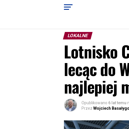
LOKALNE
Lotnisko C
lecąc do W
najlepiej 
Opublikowano
6 lat temu
Przez
Wojciech Basałyg