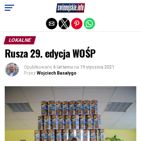
Exit mobile version
LOKALNE
Rusza 29. edycja WOŚP
Opublikowano
6 lat temu
na
19 stycznia 2021
Przez
Wojciech Basałygo