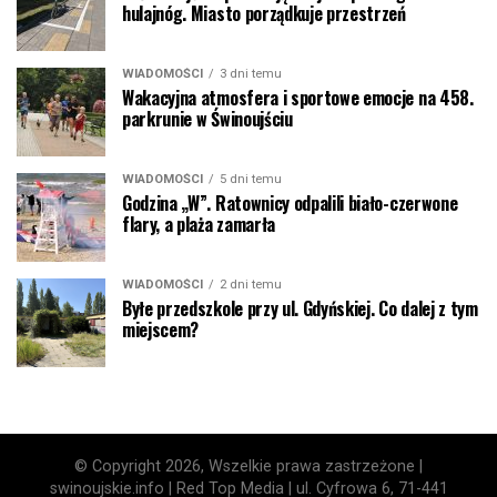
hulajnóg. Miasto porządkuje przestrzeń
WIADOMOŚCI
3 dni temu
Wakacyjna atmosfera i sportowe emocje na 458.
parkrunie w Świnoujściu
WIADOMOŚCI
5 dni temu
Godzina „W”. Ratownicy odpalili biało-czerwone
flary, a plaża zamarła
WIADOMOŚCI
2 dni temu
Byłe przedszkole przy ul. Gdyńskiej. Co dalej z tym
miejscem?
© Copyright 2026, Wszelkie prawa zastrzeżone |
swinoujskie.info | Red Top Media | ul. Cyfrowa 6, 71-441