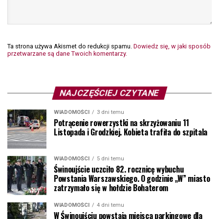
Ta strona używa Akismet do redukcji spamu.
Dowiedz się, w jaki sposób
przetwarzane są dane Twoich komentarzy.
NAJCZĘŚCIEJ CZYTANE
WIADOMOŚCI
3 dni temu
Potrącenie rowerzystki na skrzyżowaniu 11
Listopada i Grodzkiej. Kobieta trafiła do szpitala
WIADOMOŚCI
5 dni temu
Świnoujście uczciło 82. rocznicę wybuchu
Powstania Warszawskiego. O godzinie „W” miasto
zatrzymało się w hołdzie Bohaterom
WIADOMOŚCI
4 dni temu
W Świnoujściu powstają miejsca parkingowe dla