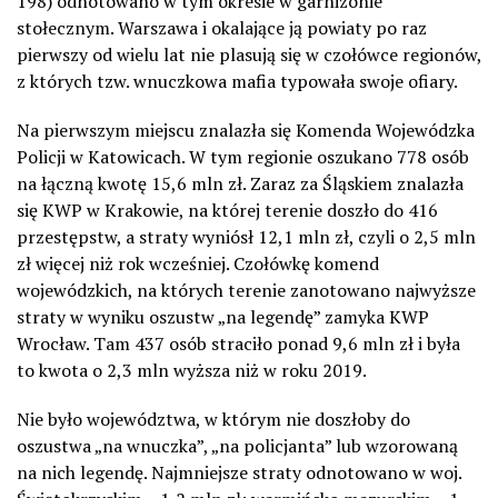
198) odnotowano w tym okresie w garnizonie
stołecznym. Warszawa i okalające ją powiaty po raz
pierwszy od wielu lat nie plasują się w czołówce regionów,
z których tzw. wnuczkowa mafia typowała swoje ofiary.
Na pierwszym miejscu znalazła się Komenda Wojewódzka
Policji w Katowicach. W tym regionie oszukano 778 osób
na łączną kwotę 15,6 mln zł. Zaraz za Śląskiem znalazła
się KWP w Krakowie, na której terenie doszło do 416
przestępstw, a straty wyniósł 12,1 mln zł, czyli o 2,5 mln
zł więcej niż rok wcześniej. Czołówkę komend
wojewódzkich, na których terenie zanotowano najwyższe
straty w wyniku oszustw „na legendę” zamyka KWP
Wrocław. Tam 437 osób straciło ponad 9,6 mln zł i była
to kwota o 2,3 mln wyższa niż w roku 2019.
Nie było województwa, w którym nie doszłoby do
oszustwa „na wnuczka”, „na policjanta” lub wzorowaną
na nich legendę. Najmniejsze straty odnotowano w woj.