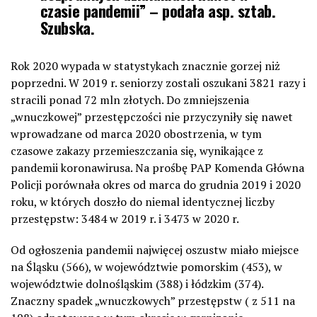
czasie pandemii” – podała asp. sztab.
Szubska.
Rok 2020 wypada w statystykach znacznie gorzej niż
poprzedni. W 2019 r. seniorzy zostali oszukani 3821 razy i
stracili ponad 72 mln złotych. Do zmniejszenia
„wnuczkowej” przestępczości nie przyczyniły się nawet
wprowadzane od marca 2020 obostrzenia, w tym
czasowe zakazy przemieszczania się, wynikające z
pandemii koronawirusa. Na prośbę PAP Komenda Główna
Policji porównała okres od marca do grudnia 2019 i 2020
roku, w których doszło do niemal identycznej liczby
przestępstw: 3484 w 2019 r. i 3473 w 2020 r.
Od ogłoszenia pandemii najwięcej oszustw miało miejsce
na Śląsku (566), w województwie pomorskim (453), w
województwie dolnośląskim (388) i łódzkim (374).
Znaczny spadek „wnuczkowych” przestępstw ( z 511 na