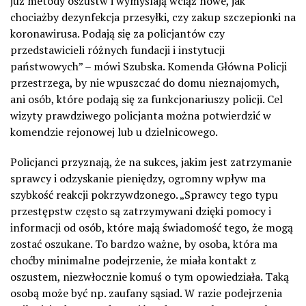
już metody oszustw i wymyślają wciąż nowe, jak
chociażby dezynfekcja przesyłki, czy zakup szczepionki na
koronawirusa. Podają się za policjantów czy
przedstawicieli różnych fundacji i instytucji
państwowych” – mówi Szubska. Komenda Główna Policji
przestrzega, by nie wpuszczać do domu nieznajomych,
ani osób, które podają się za funkcjonariuszy policji. Cel
wizyty prawdziwego policjanta można potwierdzić w
komendzie rejonowej lub u dzielnicowego.
Policjanci przyznają, że na sukces, jakim jest zatrzymanie
sprawcy i odzyskanie pieniędzy, ogromny wpływ ma
szybkość reakcji pokrzywdzonego. „Sprawcy tego typu
przestępstw często są zatrzymywani dzięki pomocy i
informacji od osób, które mają świadomość tego, że mogą
zostać oszukane. To bardzo ważne, by osoba, która ma
choćby minimalne podejrzenie, że miała kontakt z
oszustem, niezwłocznie komuś o tym opowiedziała. Taką
osobą może być np. zaufany sąsiad. W razie podejrzenia