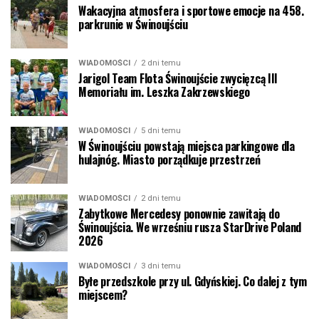
Wakacyjna atmosfera i sportowe emocje na 458.
parkrunie w Świnoujściu
WIADOMOŚCI
2 dni temu
Jarigol Team Flota Świnoujście zwycięzcą III
Memoriału im. Leszka Zakrzewskiego
WIADOMOŚCI
5 dni temu
W Świnoujściu powstają miejsca parkingowe dla
hulajnóg. Miasto porządkuje przestrzeń
WIADOMOŚCI
2 dni temu
Zabytkowe Mercedesy ponownie zawitają do
Świnoujścia. We wrześniu rusza StarDrive Poland
2026
WIADOMOŚCI
3 dni temu
Byłe przedszkole przy ul. Gdyńskiej. Co dalej z tym
miejscem?