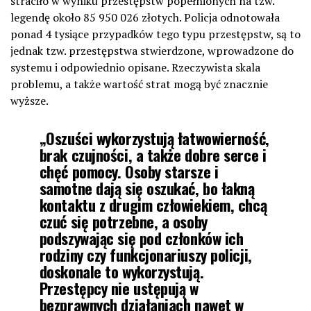
straciło w wyniku przestępstw popełnionych na tzw.
legendę około 85 950 026 złotych. Policja odnotowała
ponad 4 tysiące przypadków tego typu przestępstw, są to
jednak tzw. przestępstwa stwierdzone, wprowadzone do
systemu i odpowiednio opisane. Rzeczywista skala
problemu, a także wartość strat mogą być znacznie
wyższe.
„Oszuści wykorzystują łatwowierność,
brak czujności, a także dobre serce i
chęć pomocy. Osoby starsze i
samotne dają się oszukać, bo łakną
kontaktu z drugim człowiekiem, chcą
czuć się potrzebne, a osoby
podszywając się pod członków ich
rodziny czy funkcjonariuszy policji,
doskonale to wykorzystują.
Przestępcy nie ustępują w
bezprawnych działaniach nawet w