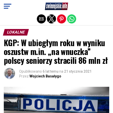
Exit mobile version
LOKALNE
KGP: W ubiegłym roku w wyniku
oszustw m.in. „na wnuczka”
polscy seniorzy stracili 86 mln zł
Opublikowano
6 lat temu
na
21 stycznia 2021
Przez
Wojciech Basałygo