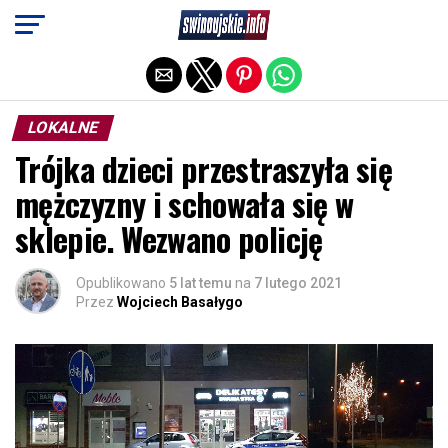
Exit mobile version
LOKALNE
Trójka dzieci przestraszyła się
mężczyzny i schowała się w
sklepie. Wezwano policję
Opublikowano
5 lat temu
na
7 lutego 2021
Przez
Wojciech Basałygo