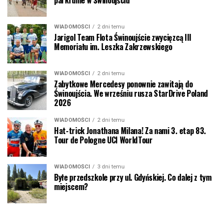
parkrunie w Świnoujściu
WIADOMOŚCI
2 dni temu
Jarigol Team Flota Świnoujście zwycięzcą III
Memoriału im. Leszka Zakrzewskiego
WIADOMOŚCI
2 dni temu
Zabytkowe Mercedesy ponownie zawitają do
Świnoujścia. We wrześniu rusza StarDrive Poland
2026
WIADOMOŚCI
2 dni temu
Hat-trick Jonathana Milana! Za nami 3. etap 83.
Tour de Pologne UCI WorldTour
WIADOMOŚCI
3 dni temu
Byłe przedszkole przy ul. Gdyńskiej. Co dalej z tym
miejscem?