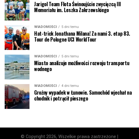
Jarigol Team Flota Świnoujście zwycięzcą III
Memoriału im. Leszka Zakrzewskiego
WIADOMOŚCI
5 dni temu
Hat-trick Jonathana Milana! Za nami 3. etap 83.
Tour de Pologne UCI WorldTour
WIADOMOŚCI
5 dni temu
Miasto analizuje możliwości rozwoju transportu
wodnego
WIADOMOŚCI
4 dni temu
Groźny wypadek w Łunowie. Samochód wjechał na
chodnik i potrącił pieszego
© Copyright 2026, Wszelkie prawa zastrzeżone |