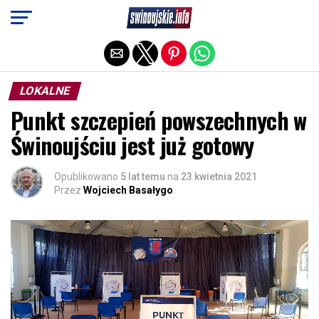
Exit mobile version
LOKALNE
Punkt szczepień powszechnych w
Świnoujściu jest już gotowy
Opublikowano
5 lat temu
na
23 kwietnia 2021
Przez
Wojciech Basałygo