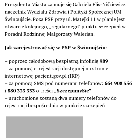
Prezydenta Miasta zajmuje się Gabriela Flis-Niśkiewicz,
naczelnik Wydziału Zdrowia i Polityki Społecznej UM
Świnoujście. Poza PSP przy ul. Matejki 11 w planie jest
otwarcie kolejnego, „regularnego” punktu szczepień w
Poradni Rodzinnej Małgorzaty Walerian.
Jak zarejestrować się w PSP w Świnoujściu:
– poprzez całodobową bezpłatną infolinię
989
– za pomocą e-rejestracji dostępnej na stronie
internetowej pacjent.gov.pl (IKP)
– za pomocą SMS pod numerami telefonów:
664 908 556
i 880 333 333
o treści
„SzczepimySie”
– uruchomione zostaną dwa numery telefonów do
rejestracji bezpośrednio w punkcie szczepień