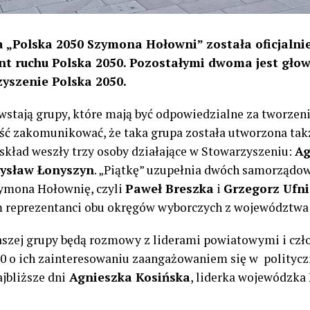
 „Polska 2050 Szymona Hołowni” została oficjalnie
ment ruchu Polska 2050. Pozostałymi dwoma jest głowa
zyszenie Polska 2050.
tają grupy, które mają być odpowiedzialne za tworzenie
ć zakomunikować, że taka grupa została utworzona ta
kład weszły trzy osoby działające w Stowarzyszeniu:
Ag
ysław Łonyszyn
. „Piątkę” uzupełnia dwóch samorząd
ymona Hołownię, czyli
Paweł Breszka
i
Grzegorz Ufni
tam reprezentanci obu okręgów wyborczych z województw
szej grupy będą rozmowy z liderami powiatowymi i czł
0 o ich zainteresowaniu zaangażowaniem się w politycz
ajbliższe dni
Agnieszka Kosińska
, liderka wojewódzka