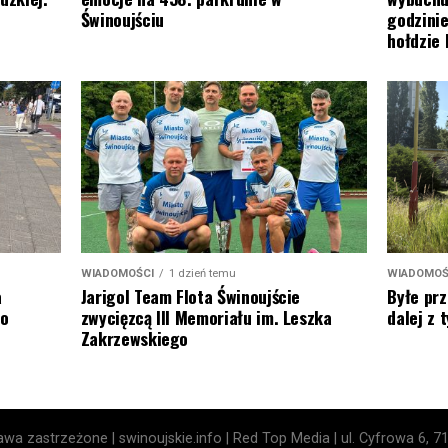
Świnoujściu
godzinie
hołdzie
WIADOMOŚCI
1 dzień temu
WIADOMOŚ
Jarigol Team Flota Świnoujście
a
Byłe prz
zwycięzcą III Memoriału im. Leszka
to
dalej z
Zakrzewskiego
wa zastrzeżone | swinoujskie.info | Red Top Media | ul. Cyfrowa 6, 7