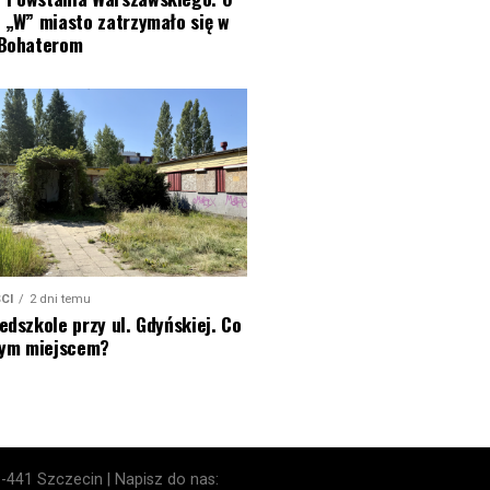
 „W” miasto zatrzymało się w
 Bohaterom
CI
2 dni temu
edszkole przy ul. Gdyńskiej. Co
 tym miejscem?
1-441 Szczecin | Napisz do nas: