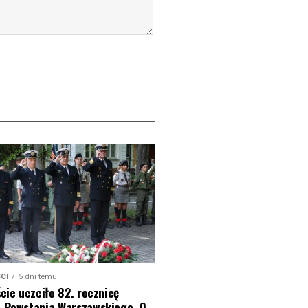
CI
5 dni temu
cie uczciło 82. rocznicę
 Powstania Warszawskiego. O