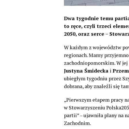
Dwa tygodnie temu partia
to ręce, czyli trzeci ele
2050, oraz serce – Stowar
W każdym z województw pows
regionach. Mamy przyjemnoś
zachodniopomorskim. W jej s
Justyna Śmidecka
i
Przem
ubiegłym tygodniu przez Sz
dobrana, aby znaleźli się 
„Pierwszym etapem pracy na
w Stowarzyszeniu Polska205
partii” – ujawniła plany na n
Zachodnim.