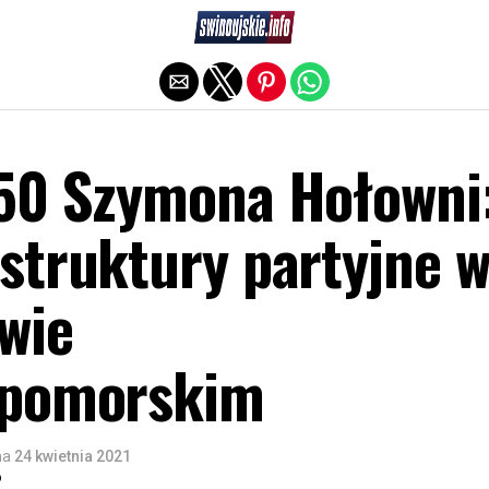
Exit mobile version
50 Szymona Hołowni
struktury partyjne 
wie
opomorskim
na
24 kwietnia 2021
o