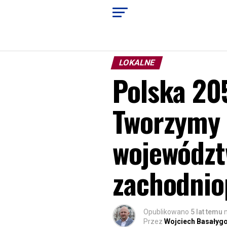
LOKALNE
Polska 20
Tworzymy 
województ
zachodni
Opublikowano
5 lat temu
Przez
Wojciech Basałyg