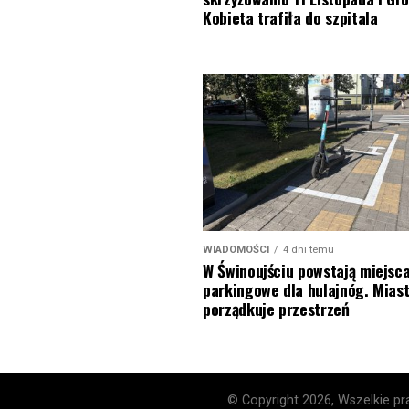
Kobieta trafiła do szpitala
WIADOMOŚCI
4 dni temu
W Świnoujściu powstają miejsc
parkingowe dla hulajnóg. Mias
porządkuje przestrzeń
© Copyright 2026, Wszelkie pra