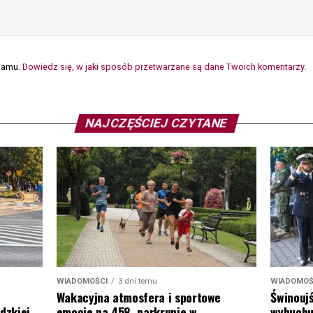
spamu.
Dowiedz się, w jaki sposób przetwarzane są dane Twoich komentarzy.
NAJCZĘŚCIEJ CZYTANE
WIADOMOŚCI
3 dni temu
WIADOMOŚ
Wakacyjna atmosfera i sportowe
Świnoujś
emocje na 458. parkrunie w
dzkiej.
wybuchu