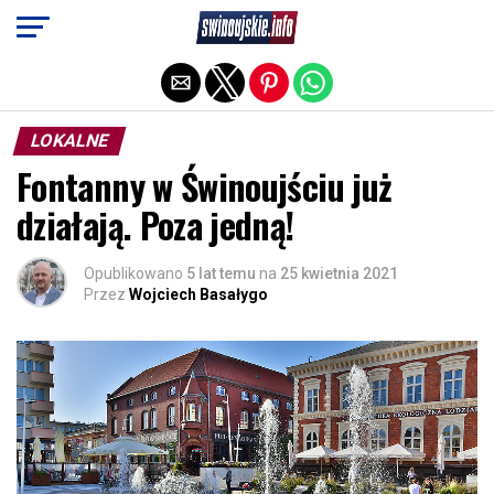
Exit mobile version
LOKALNE
Fontanny w Świnoujściu już
działają. Poza jedną!
Opublikowano
5 lat temu
na
25 kwietnia 2021
Przez
Wojciech Basałygo