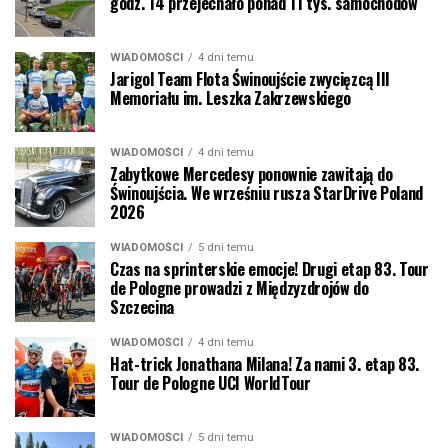
godz. 14 przejechało ponad 11 tys. samochodów
WIADOMOŚCI
4 dni temu
Jarigol Team Flota Świnoujście zwycięzcą III
Memoriału im. Leszka Zakrzewskiego
WIADOMOŚCI
4 dni temu
Zabytkowe Mercedesy ponownie zawitają do
Świnoujścia. We wrześniu rusza StarDrive Poland
2026
WIADOMOŚCI
5 dni temu
Czas na sprinterskie emocje! Drugi etap 83. Tour
de Pologne prowadzi z Międzyzdrojów do
Szczecina
WIADOMOŚCI
4 dni temu
Hat-trick Jonathana Milana! Za nami 3. etap 83.
Tour de Pologne UCI WorldTour
WIADOMOŚCI
5 dni temu