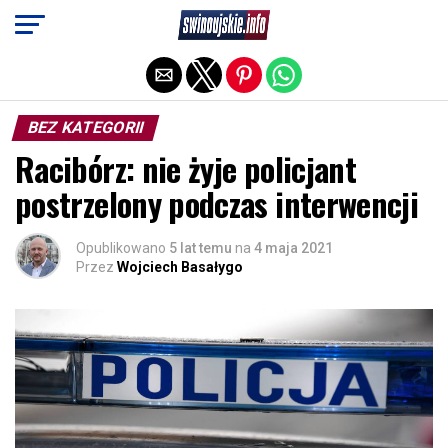
Exit mobile version
BEZ KATEGORII
Racibórz: nie żyje policjant
postrzelony podczas interwencji
Opublikowano
5 lat temu
na
4 maja 2021
Przez
Wojciech Basałygo