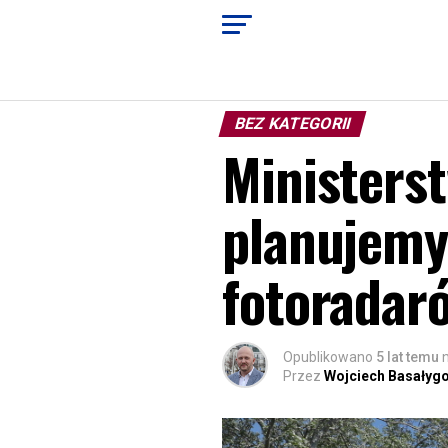
BEZ KATEGORII
Ministerst
planujemy
fotoradar
Opublikowano
5 lat temu
Przez
Wojciech Basałyg