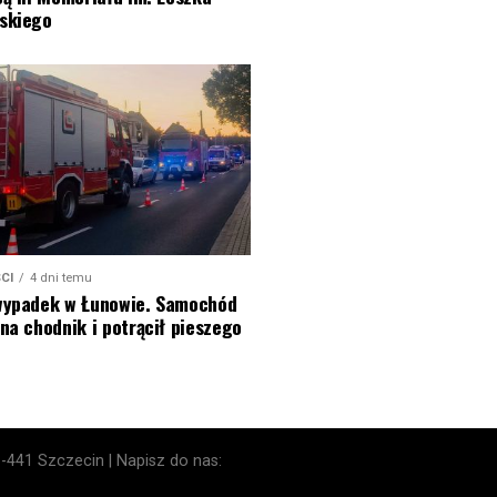
skiego
CI
4 dni temu
wypadek w Łunowie. Samochód
na chodnik i potrącił pieszego
1-441 Szczecin | Napisz do nas: