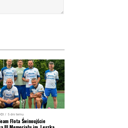
CI
5 dni temu
Team Flota Świnoujście
ą III Memoriału im. Leszka