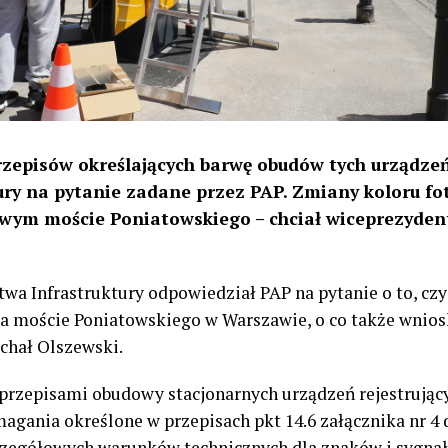
zepisów określających barwę obudów tych urządzeń
ury na pytanie zadane przez PAP. Zmiany koloru fo
wym moście Poniatowskiego – chciał wiceprezyde
wa Infrastruktury odpowiedział PAP na pytanie o to, cz
 moście Poniatowskiego w Warszawie, o co także wniosk
chał Olszewski.
przepisami obudowy stacjonarnych urządzeń rejestrujący
gania określone w przepisach pkt 14.6 załącznika nr 4 
zczegółowych warunków technicznych dla znaków i sygn