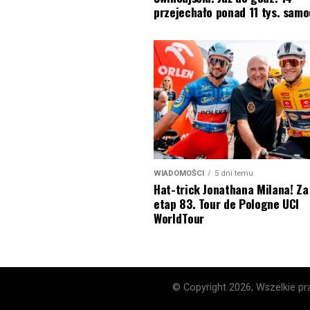
przejechało ponad 11 tys. sam
WIADOMOŚCI
5 dni temu
Hat-trick Jonathana Milana! Za
etap 83. Tour de Pologne UCI
WorldTour
© Copyright 2026, Wszelkie pra