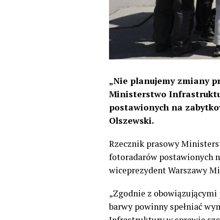
„Nie planujemy zmiany pr
Ministerstwo Infrastrukt
postawionych na zabytko
Olszewski.
Rzecznik prasowy Ministerst
fotoradarów postawionych na
wiceprezydent Warszawy Mi
„Zgodnie z obowiązującymi 
barwy powinny spełniać wyma
Infrastruktury w sprawie s