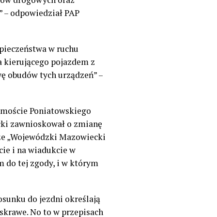
” – odpowiedział PAP
pieczeństwa w ruchu
 kierującego pojazdem z
wę obudów tych urządzeń” –
m moście Poniatowskiego
icki zawnioskował o zmianę
, że „Wojewódzki Mazowiecki
ie i na wiadukcie w
 do tej zgody, i w którym
osunku do jezdni określają
jaskrawe. No to w przepisach