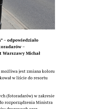
” – odpowiedziało
toradarów –
nt Warszawy Michał
y możliwa jest zmiana koloru
ował w liście do resortu
ch (fotoradarów) w zakresie
do rozporządzenia Ministra
ałów drogowych oraz