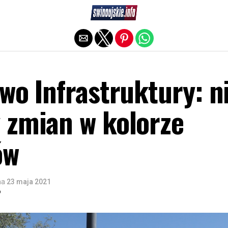
Exit mobile version
wo Infrastruktury: n
 zmian w kolorze
ów
na
23 maja 2021
o