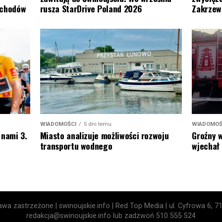
Zakrzew
ochodów
rusza StarDrive Poland 2026
WIADOMOŚ
WIADOMOŚCI
5 dni temu
Groźny 
 nami 3.
Miasto analizuje możliwości rozwoju
wjechał 
transportu wodnego
wa zastrzeżone | swinoujskie.info | Red Top Media | ul. Cyfrowa 6, 7
redakcja@swinoujskie.info lub zadzwoń 510 555 524