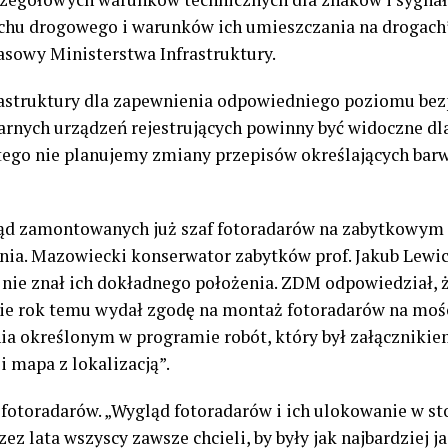
chu drogowego i warunków ich umieszczania na drogach
sowy Ministerstwa Infrastruktury.
rastruktury dla zapewnienia odpowiedniego poziomu bez
nych urządzeń rejestrujących powinny być widoczne dla
atego nie planujemy zmiany przepisów określających bar
ygląd zamontowanych już szaf fotoradarów na zabytkowy
dnia. Mazowiecki konserwator zabytków prof. Jakub Lew
że nie znał ich dokładnego położenia. ZDM odpowiedział
e rok temu wydał zgodę na montaż fotoradarów na mośc
ia określonym w programie robót, który był załącznikiem
i mapa z lokalizacją”.
fotoradarów. „Wygląd fotoradarów i ich ulokowanie w st
rzez lata wszyscy zawsze chcieli, by były jak najbardziej 