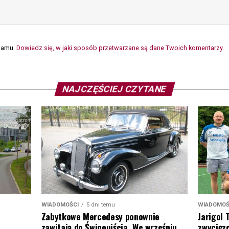
spamu.
Dowiedz się, w jaki sposób przetwarzane są dane Twoich komentarzy.
NAJCZĘŚCIEJ CZYTANE
WIADOMOŚ
WIADOMOŚCI
5 dni temu
Jarigol 
Zabytkowe Mercedesy ponownie
zwycięzc
zawitają do Świnoujścia. We wrześniu