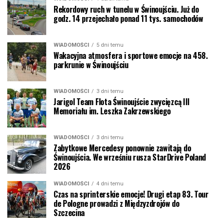
Rekordowy ruch w tunelu w Świnoujściu. Już do
godz. 14 przejechało ponad 11 tys. samochodów
WIADOMOŚCI
5 dni temu
Wakacyjna atmosfera i sportowe emocje na 458.
parkrunie w Świnoujściu
WIADOMOŚCI
3 dni temu
Jarigol Team Flota Świnoujście zwycięzcą III
Memoriału im. Leszka Zakrzewskiego
WIADOMOŚCI
3 dni temu
Zabytkowe Mercedesy ponownie zawitają do
Świnoujścia. We wrześniu rusza StarDrive Poland
2026
WIADOMOŚCI
4 dni temu
Czas na sprinterskie emocje! Drugi etap 83. Tour
de Pologne prowadzi z Międzyzdrojów do
Szczecina