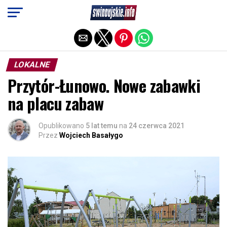
Exit mobile version
LOKALNE
Przytór-Łunowo. Nowe zabawki
na placu zabaw
Opublikowano
5 lat temu
na
24 czerwca 2021
Przez
Wojciech Basałygo