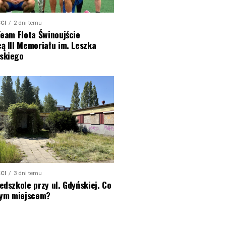
CI
2 dni temu
Team Flota Świnoujście
ą III Memoriału im. Leszka
skiego
CI
3 dni temu
edszkole przy ul. Gdyńskiej. Co
 tym miejscem?