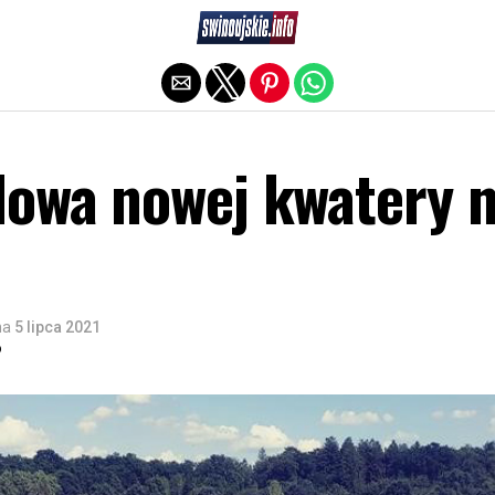
Exit mobile version
dowa nowej kwatery 
na
5 lipca 2021
o