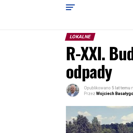
LOKALNE
R-XXI. Bu
odpady
Opublikowano
5 lat temu
Przez
Wojciech Basałyg