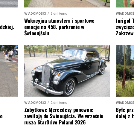
WIADOMOŚ
WIADOMOŚCI
3 dni temu
Jarigol 
Wakacyjna atmosfera i sportowe
zwycięzc
dzkiej.
emocje na 458. parkrunie w
Zakrzew
Świnoujściu
WIADOMOŚ
WIADOMOŚCI
2 dni temu
Byłe prz
a
Zabytkowe Mercedesy ponownie
dalej z
to
zawitają do Świnoujścia. We wrześniu
rusza StarDrive Poland 2026