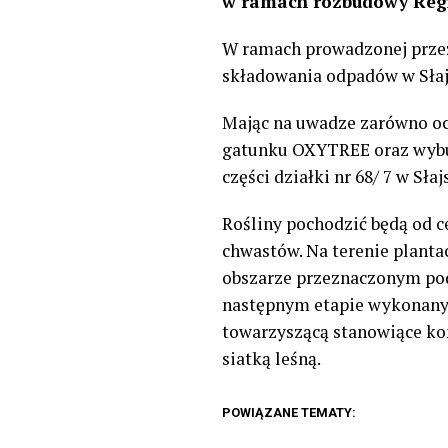
w ramach rozbudowy Regi
W ramach prowadzonej przez
składowania odpadów w Słajs
Mając na uwadze zarówno oc
gatunku OXYTREE oraz wybud
części działki nr 68/ 7 w Sł
Rośliny pochodzić będą od c
chwastów. Na terenie plant
obszarze przeznaczonym pod
następnym etapie wykonany 
towarzyszącą stanowiące ko
siatką leśną.
POWIĄZANE TEMATY: