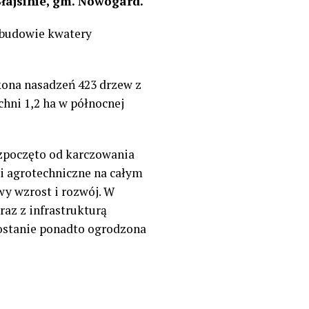
ajsinie, gm. Nowogard.
 budowie kwatery
kona nasadzeń 423 drzew z
hni 1,2 ha w północnej
ozpoczęto od karczowania
i agrotechniczne na całym
y wzrost i rozwój. W
az z infrastrukturą
ostanie ponadto ogrodzona