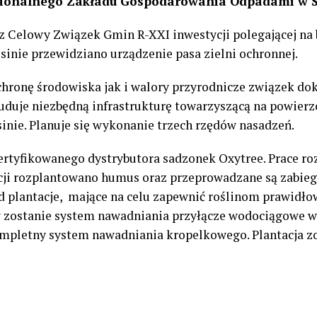
onalnego Zakładu Gospodarowania Odpadami w Sł
 Celowy Związek Gmin R-XXI inwestycji polegającej na
inie przewidziano urządzenie pasa zielni ochronnej.
hronę środowiska jak i walory przyrodnicze związek do
uje niezbędną infrastrukturę towarzyszącą na powierzc
ajsinie. Planuje się wykonanie trzech rzędów nasadzeń.
ertyfikowanego dystrybutora sadzonek Oxytree. Prace r
acji rozplantowano humus oraz przeprowadzane są zabieg
 plantacje, mające na celu zapewnić roślinom prawidłow
zostanie system nawadniania przyłącze wodociągowe wr
mpletny system nawadniania kropelkowego. Plantacja z