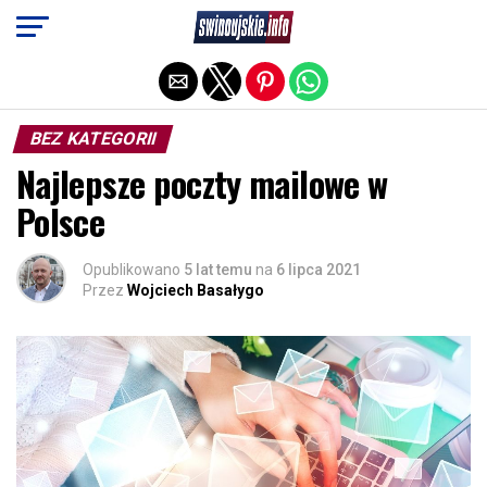
Exit mobile version
BEZ KATEGORII
Najlepsze poczty mailowe w
Polsce
Opublikowano
5 lat temu
na
6 lipca 2021
Przez
Wojciech Basałygo