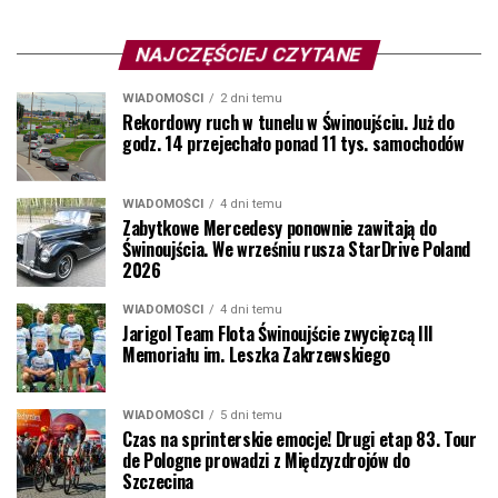
NAJCZĘŚCIEJ CZYTANE
WIADOMOŚCI
2 dni temu
Rekordowy ruch w tunelu w Świnoujściu. Już do
godz. 14 przejechało ponad 11 tys. samochodów
WIADOMOŚCI
4 dni temu
Zabytkowe Mercedesy ponownie zawitają do
Świnoujścia. We wrześniu rusza StarDrive Poland
2026
WIADOMOŚCI
4 dni temu
Jarigol Team Flota Świnoujście zwycięzcą III
Memoriału im. Leszka Zakrzewskiego
WIADOMOŚCI
5 dni temu
Czas na sprinterskie emocje! Drugi etap 83. Tour
de Pologne prowadzi z Międzyzdrojów do
Szczecina