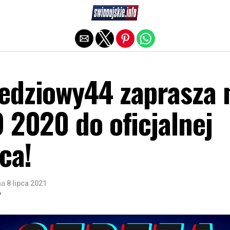
Exit mobile version
edziowy44 zaprasza 
 2020 do oficjalnej
ca!
na
8 lipca 2021
o