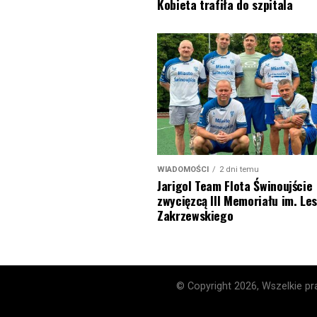
Kobieta trafiła do szpitala
WIADOMOŚCI
2 dni temu
Jarigol Team Flota Świnoujście
zwycięzcą III Memoriału im. Le
Zakrzewskiego
© Copyright 2026, Wszelkie pra