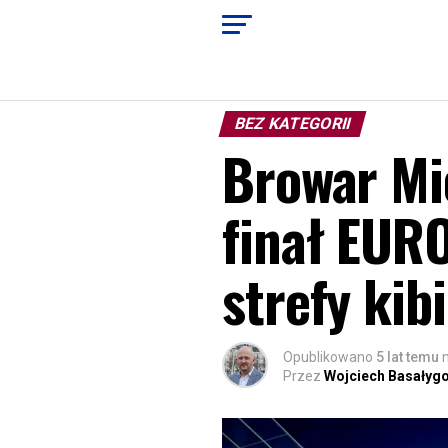
BEZ KATEGORII
Browar Mi
finał EURO
strefy kibi
Opublikowano
5 lat temu
Przez
Wojciech Basałyg