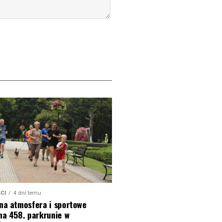
CI
4 dni temu
na atmosfera i sportowe
na 458. parkrunie w