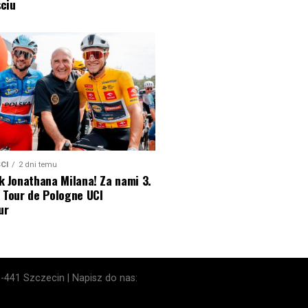
ciu
CI
2 dni temu
k Jonathana Milana! Za nami 3.
 Tour de Pologne UCI
ur
1-441 Szczecin | Napisz do nas: