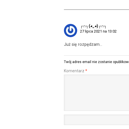
┌∩┐(◕_◕)┌∩┐
27 lipca 2021 na 13:02
Już się rozpędzam…
Twój adres email nie zostanie opublikow
Komentarz
*