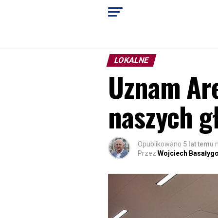
LOKALNE
Uznam Are
naszych g
Opublikowano
5 lat temu
Przez
Wojciech Basałyg