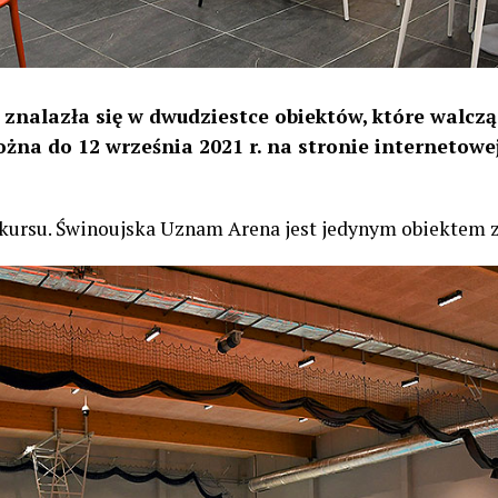
nalazła się w dwudziestce obiektów, które walczą 
na do 12 września 2021 r. na stronie internetowej
nkursu. Świnoujska Uznam Arena jest jedynym obiektem