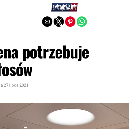
Exit mobile version
na potrzebuje
łosów
na
27 lipca 2021
o