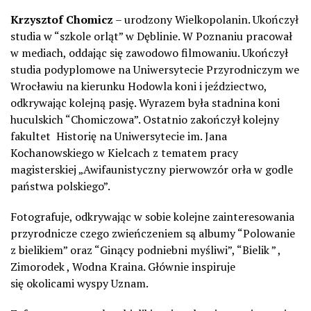
Krzysztof Chomicz
– urodzony Wielkopolanin. Ukończył
studia w “szkole orląt” w D
ę
blinie. W Poznaniu pracował
w mediach, oddając si
ę
zawodowo filmowaniu. Ukończył
studia podyplomowe na Uniwersytecie Przyrodniczym we
Wrocławiu na kierunku Hodowla koni i jeździectwo,
odkrywając kolejn
ą
pasj
ę
. Wyrazem była stadnina koni
huculskich “Chomiczowa”. Ostatnio zakończył kolejny
fakultet
Historię na Uniwersytecie im. Jana
Kochanowskiego w Kielcach z tematem pracy
magisterskiej „Awifaunistyczny pierwowzór orła w godle
państwa polskiego”.
Fotografuje, odkrywając w sobie kolejne zainteresowania
przyrodnicze czego zwieńczeniem s
ą
albumy “Polowanie
z bielikiem” oraz “Ginący podniebni myśliwi”, “Bielik ” ,
Zimorodek , Wodna Kraina. Głównie inspiruje
się okolicami wyspy Uznam.