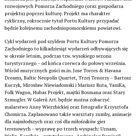
rozwojowych Pomorza Zachodniego (oraz gospodarza
projektu) poprzez kulturę. Projekt ma charakter
cykliczny, rokrocznie tytuł Portu Kultury przypadać
będzie kolejnemu zachodniopomorskiemu powiatowi.
Cykl wydarzeń pod szyldem Portu Kultury Pomorza
Zachodniego to kilkadziesiąt wydarzeń odbywających się
w okresie letnim, podczas tzw. wysokiego sezonu
turystycznego – od końca czerwca do połowy września.
Wśród muzycznych gości m.in. Jose Torres & Havana
Dreams, Baltic Neopolis Quartet, Trzej Tenorzy – Bartosz
Kuczyk, Mirosław Niewiadomski i Mariusz Ruta, YaniKa,
Folk Wagon, Hubas Projekt, majtki Bosmana oraz Stary
Szmugler. W Galerii Art. będzie można zobaczyć
malarstwo Anny Wierzbickiej oraz fotografie Krzysztofa
Chomicza. Zaplanowano także warsztaty zumby, animacje
dla najmłodszych oraz coś dla miłośników gier
terenowych – wyprawę po trzech wyspach: Uznam,
Wolin, Karsibór – zatytułowaną „Archipelag Pamięci”.