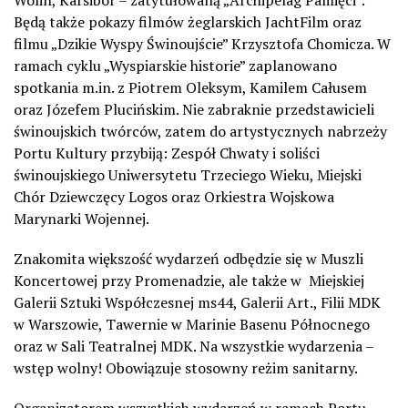
Będą także pokazy filmów żeglarskich JachtFilm oraz
filmu „Dzikie Wyspy Świnoujście” Krzysztofa Chomicza. W
ramach cyklu „Wyspiarskie historie” zaplanowano
spotkania m.in. z Piotrem Oleksym, Kamilem Całusem
oraz Józefem Plucińskim. Nie zabraknie przedstawicieli
świnoujskich twórców, zatem do artystycznych nabrzeży
Portu Kultury przybiją: Zespół Chwaty i soliści
świnoujskiego Uniwersytetu Trzeciego Wieku, Miejski
Chór Dziewczęcy Logos oraz Orkiestra Wojskowa
Marynarki Wojennej.
Znakomita większość wydarzeń odbędzie się w Muszli
Koncertowej przy Promenadzie, ale także w
Miejskiej
Galerii Sztuki Współczesnej ms44, Galerii Art., Filii MDK
w Warszowie, Tawernie w Marinie Basenu Północnego
oraz w Sali Teatralnej MDK. Na wszystkie wydarzenia –
wstęp wolny! Obowiązuje stosowny reżim sanitarny.
Organizatorem wszystkich wydarzeń w ramach Portu