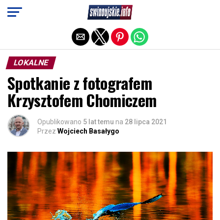
Exit mobile version
LOKALNE
Spotkanie z fotografem
Krzysztofem Chomiczem
Opublikowano
5 lat temu
na
28 lipca 2021
Przez
Wojciech Basałygo