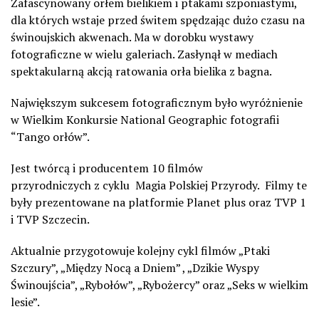
Zafascynowany orłem bielikiem i ptakami szponiastymi,
dla których wstaje przed świtem spędzając dużo czasu na
świnoujskich akwenach. Ma w dorobku wystawy
fotograficzne w wielu galeriach. Zasłynął w mediach
spektakularn
ą
akcj
ą
ratowania orła bielika z bagna.
Największym sukcesem fotograficznym było wyróżnienie
w Wielkim Konkursie National Geographic fotografii
“Tango orł
ó
w”.
Jest twórcą i producentem 10 filmów
przyrodniczych z cyklu Magia Polskiej Przyrody. Filmy te
były prezentowane na platformie Planet plus oraz TVP 1
i TVP Szczecin.
Aktualnie przygotowuje kolejny cykl filmów „Ptaki
Szczury”, „Między Nocą a Dniem” , „Dzikie Wyspy
Świnoujścia”, „Rybołów”, „Rybożercy” oraz „Seks w wielkim
lesie”.