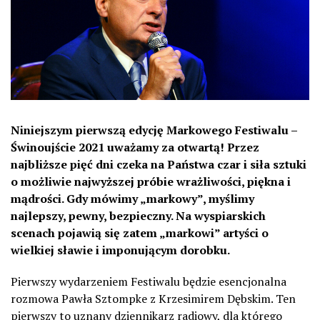
Niniejszym pierwszą edycję Markowego Festiwalu –
Świnoujście 2021 uważamy za otwartą! Przez
najbliższe pięć dni czeka na Państwa czar i siła sztuki
o możliwie najwyższej próbie wrażliwości, piękna i
mądrości. Gdy mówimy „markowy”, myślimy
najlepszy, pewny, bezpieczny. Na wyspiarskich
scenach pojawią się zatem „markowi” artyści o
wielkiej sławie i imponującym dorobku.
Pierwszy wydarzeniem Festiwalu będzie esencjonalna
rozmowa Pawła Sztompke z Krzesimirem Dębskim. Ten
pierwszy to uznany dziennikarz radiowy, dla którego