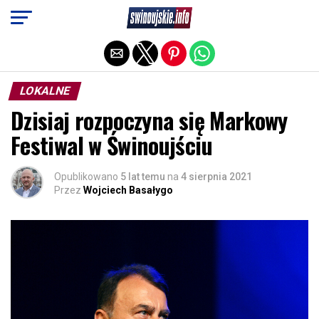
Exit mobile version
LOKALNE
Dzisiaj rozpoczyna się Markowy
Festiwal w Świnoujściu
Opublikowano
5 lat temu
na
4 sierpnia 2021
Przez
Wojciech Basałygo