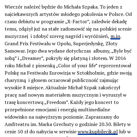
Wieczór należeć będzie do Michała Szpaka. To jeden z
najciekawszych artystów młodego pokolenia w Polsce. Od
czasu debiutu w programie „X-Factor”, zaledwie dekadę
temu, zdążył już na stałe zadomowić się na polskiej scenie
muzycznej i zdobyć szereg nagród i wyróżnień,
m.in
.
Grand Prix Festiwalu w Opolu, Superjedynkę, Złoty
Samowar. Jego dwa wydane dotychczas albumy, „Byle być
sobą” i „Dreamer”, pokryły się platyną i złotem. W 2016
roku Michał z piosenką „Color of your life” reprezentował
Polskę na Festiwalu Eurowizja w Sztokholmie, gdzie swoją
charyzmą i głosem oczarował publiczność zajmując
wysokie 8 miejsce. Aktualnie Michał Szpak zakończył
pracę nad nowym materiałem muzycznym i wyruszył w
trasę koncertową „Freedom”. Każdy jego koncert to
przepełnione emocjami i energią multimedialne
widowisko na najwyższym poziomie. Zapraszamy do
Amfiteatru im. Marka Grechuty o godzinie 20.30. Bilety w
cenie 50 zł do nabycia w serwisie
www.kupbilecik.pl
lub w