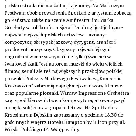
polska estrada nie ma żadnej tajemnicy. Na Markowym
Festiwalu obok prowadzenia Spotkań z artystami zobaczą
go Państwo także na scenie Amfiteatru im. Marka
Grechuty w roli konferansjera. Ten drugi jest jednym z
najwybitniejszych polskich artystów – uznany
kompozytor, skrzypek jazzowy, dyrygent, aranżer i
producent muzyczny. Obsypany najważniejszymi
nagrodami w muzycznym (i nie tylko) świecie i w
światowej skali. Jest autorem muzyki do wielu wielkich
filmów, seriali ale też największych przebojów polskiej
piosenki. Podczas Markowego Festiwalu w „Koncercie
Krakowskim” zabrzmią najpiękniejsze utwory filmowe
oraz popularne piosenki. Warsaw Impressione Orchestra
zagra pod kierownictwem kompozytora, a towarzyszyć
im będą soliści oraz grupa baletowa. Na Spotkanie z
Krzesimirem Dębskim zapraszamy o godzinie 18.30 do
gościnnych wnętrz Hotelu Hampton by Hilton przy ul.
Wojska Polskiego 14. Wstęp wolny.