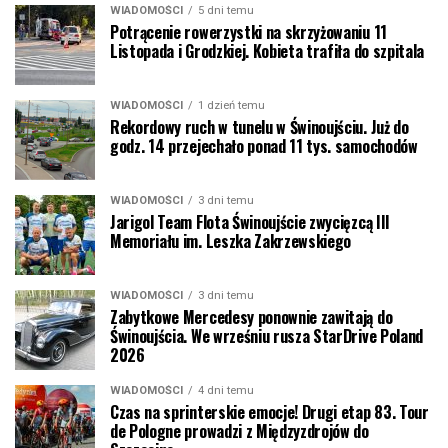
WIADOMOŚCI
5 dni temu
Potrącenie rowerzystki na skrzyżowaniu 11
Listopada i Grodzkiej. Kobieta trafiła do szpitala
WIADOMOŚCI
1 dzień temu
Rekordowy ruch w tunelu w Świnoujściu. Już do
godz. 14 przejechało ponad 11 tys. samochodów
WIADOMOŚCI
3 dni temu
Jarigol Team Flota Świnoujście zwycięzcą III
Memoriału im. Leszka Zakrzewskiego
WIADOMOŚCI
3 dni temu
Zabytkowe Mercedesy ponownie zawitają do
Świnoujścia. We wrześniu rusza StarDrive Poland
2026
WIADOMOŚCI
4 dni temu
Czas na sprinterskie emocje! Drugi etap 83. Tour
de Pologne prowadzi z Międzyzdrojów do