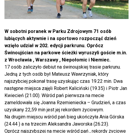
W sobotni poranek w Parku Zdrojowym 71 osób
lubiących aktywnie i na sportowo rozpocząć dzień
wzięło udział w 202. edycji parkrunu. Oprócz
Świnoujścian na parkowe ścieżki wyruszyli goście m.in.
z Wrocławia , Warszawy , Niepołomic i Niemiec.
17 osób zaliczyło debiut na świnoujskiej trasie parkrunu.
Jedną z tych osób był Mateusz Wawrzyniak, który
najszybciej pokonał trasę uzyskując czas 19.22 min. Dwa
następne miejsca zajęli Robert Kaliciński (19.35) i Piotr Jan
Kwiecień (21.00). Wśród pań pierwsza na mecie
zameldowała się Joanna Rzemieniecka – Grudzień, a czas
uzyskany 22,59 min jest jej rekordem życiowym.
Na drugim miejscu wśród pań bieg ukończyła Ania Górska
(24.44 ) a na trzecim Aleksandra Jaworska (26.23).
Oprócz najszybszej na mecie wśród pań , rekordy życiowe