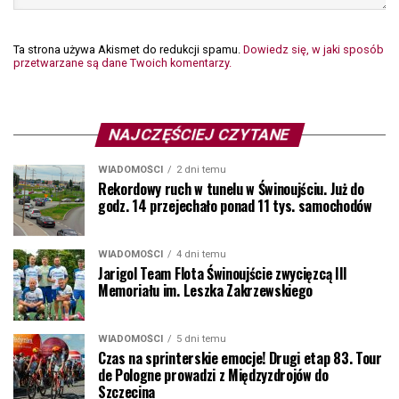
Ta strona używa Akismet do redukcji spamu.
Dowiedz się, w jaki sposób
przetwarzane są dane Twoich komentarzy.
NAJCZĘŚCIEJ CZYTANE
WIADOMOŚCI
2 dni temu
Rekordowy ruch w tunelu w Świnoujściu. Już do
godz. 14 przejechało ponad 11 tys. samochodów
WIADOMOŚCI
4 dni temu
Jarigol Team Flota Świnoujście zwycięzcą III
Memoriału im. Leszka Zakrzewskiego
WIADOMOŚCI
5 dni temu
Czas na sprinterskie emocje! Drugi etap 83. Tour
de Pologne prowadzi z Międzyzdrojów do
Szczecina