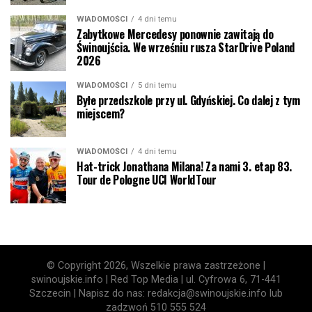
WIADOMOŚCI
4 dni temu
Zabytkowe Mercedesy ponownie zawitają do
Świnoujścia. We wrześniu rusza StarDrive Poland
2026
WIADOMOŚCI
5 dni temu
Byłe przedszkole przy ul. Gdyńskiej. Co dalej z tym
miejscem?
WIADOMOŚCI
4 dni temu
Hat-trick Jonathana Milana! Za nami 3. etap 83.
Tour de Pologne UCI WorldTour
© Copyright 2026, Wszelkie prawa zastrzeżone |
swinoujskie.info | Red Top Media | ul. Cyfrowa 6, 71-441
Szczecin | Napisz do nas: redakcja@swinoujskie.info lub
zadzwoń 510 555 524