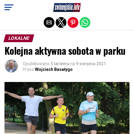
Exit mobile version
LOKALNE
Kolejna aktywna sobota w parku
Opublikowano
5 lat temu
na
9 sierpnia 2021
Przez
Wojciech Basałygo