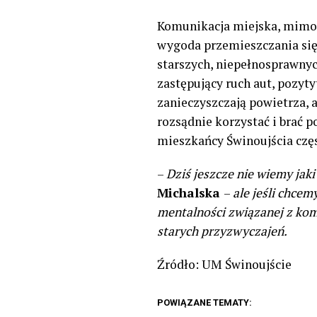
Komunikacja miejska, mimo g
wygoda przemieszczania się 
starszych, niepełnosprawnych
zastępujący ruch aut, pozyt
zanieczyszczają powietrza, 
rozsądnie korzystać i brać 
mieszkańcy Świnoujścia częs
–
Dziś jeszcze nie wiemy ja
Michalska
–
ale jeśli chce
mentalności związanej z kom
starych przyzwyczajeń.
Źródło: UM Świnoujście
POWIĄZANE TEMATY: