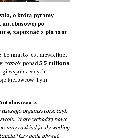
tia, o którą pytamy
i autobusowej po
tanie, zapoznać z planami
, bo miasto jest niewielkie,
jej rozwój ponad
5,5 miliona
ogi współczesnych
nsje kierowców. Tym
 Autobusowa w
naszego organizatora, czyli
 rozwoju. W grę wchodzą nowe
worzymy rozkład jazdy według
 tunelu? Czy będą pływać