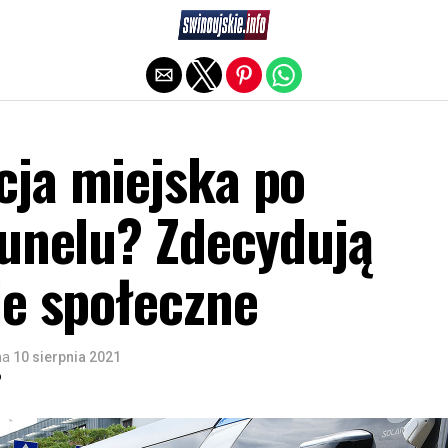
Exit mobile version
ja miejska po
tunelu? Zdecydują
je społeczne
na
10 sierpnia 2021
o