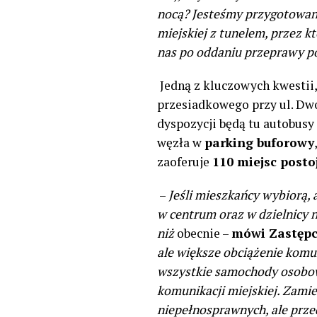
nocą? J
esteśmy przygotowani
miejskiej z tunelem, przez kt
nas po oddaniu przeprawy po
Jedną z kluczowych kwestii,
przesiadkowego przy ul. Dw
dyspozycji będą tu autobusy
węzła w
parking buforowy
zaoferuje
110 miejsc posto
–
Jeśli mieszkańcy wybiorą,
w centrum oraz w dzielnicy 
niż
obecnie –
mówi Zastępc
ale większe obciążenie komun
wszystkie samochody osobow
komunikacji miejskiej. Zam
niepełnosprawnych, ale prze