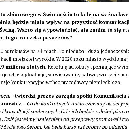
u zbiorowego w Świnoujściu to kolejna ważna kwes
nia będzie miała wpływ na przyszłość komunikacj
Świną. Warto się wypowiedzieć, ale zanim to się s
i tego, co czeka pasażerów?
0 autobusów na 7 liniach. To niedużo i dużo jednocześnie
acji miejskiej wysokie. W 2020 roku miasto wydało na 
,9 miliona złotych.
Kosztują autobusy spełniające wym
uje ich eksploatacja, serwisowanie, paliwo, wreszcie pe
ensje konkurencyjne wobec pracodawcy niemieckiego.
mieni
–
twierdzi prezes zarządu spółki Komunikacja
danowicz
– Co do konkretnych zmian czekamy na decyzję 
od konsultacji społecznych. Od nich będzie zależeć plan
wa. Dziś jesteśmy uzależnieni od przeprawy promowej i t
ić życie pasażerom. Jak będą kursować promy po oddaniu