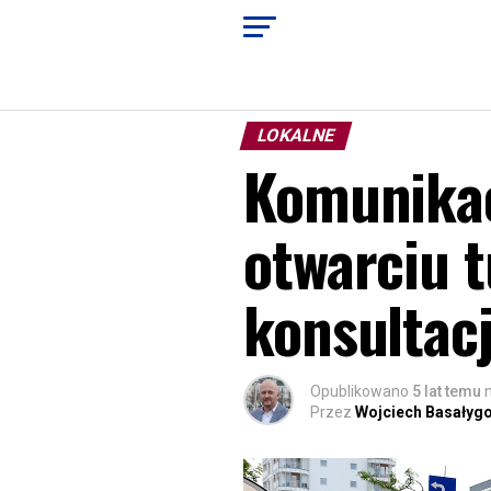
LOKALNE
Komunikac
otwarciu 
konsultac
Opublikowano
5 lat temu
Przez
Wojciech Basałyg