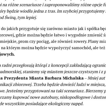
 na różne scenariusze i zaproponowaliśmy różne opcje 
óry będzie wiodła jedna z tras. Im szybciej przygotujemy s
d Świną, tym lepiej
.
 do jakich przygotuje się zarówno miasto jak i spółka b
orcowej, gdzie można będzie łatwo i wygodnie zmienić ś
 miejskie, prom czy pociąg, ale również rowery. Plany m
, na którym można będzie wypożyczyć samochód, ale też 
jowych.
 a radni przegłosują którąś z koncepcji zakładającą ogra
nadmorskiej, staniemy się miastem jeszcze czystszym i z
a Prezydenta Miasta Barbara Michalska
–
Mniej aut
ikacji zbiorowej. Trzeba będzie dowieźć ludzi w miejsca,
e. Jesteśmy przygotowani na taki scenariusz. Bierzemy 
ierzamy kupować nowe autobusy, niskopodłogowe i dosto
de wszystkim posiadające ekologiczny napęd.