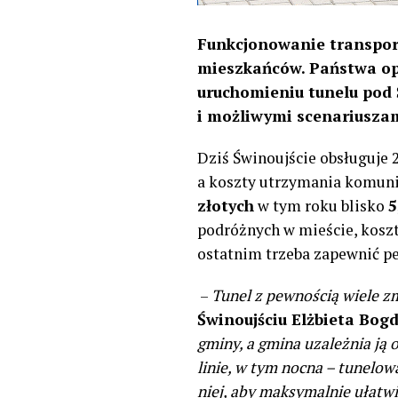
Funkcjonowanie transport
mieszkańców. Państwa opi
uruchomieniu tunelu pod 
i możliwymi scenariuszam
Dziś Świnoujście obsługuje 2
a koszty utrzymania komunik
złotych
w tym roku blisko
5
podróżnych w mieście, koszt
ostatnim trzeba zapewnić p
–
Tunel z pewnością wiele z
Świnoujściu Elżbieta Bog
gminy, a gmina uzależnia ją 
linie, w tym nocna – tunelo
niej, aby maksymalnie ułatw