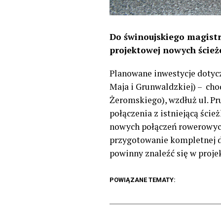
Do świnoujskiego magist
projektowej nowych ście
Planowane inwestycje dotycz
Maja i Grunwaldzkiej) – cho
Żeromskiego), wzdłuż ul. Pr
połączenia z istniejącą ści
nowych połączeń rowerowych.
przygotowanie kompletnej d
powinny znaleźć się w proje
POWIĄZANE TEMATY: