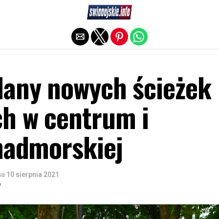
Exit mobile version
lany nowych ścieżek
h w centrum i
 nadmorskiej
na
10 sierpnia 2021
o