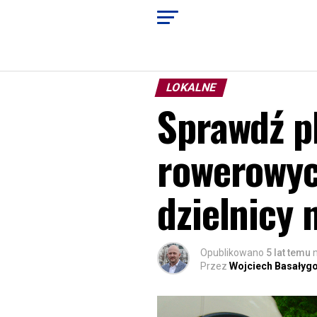
LOKALNE
Sprawdź p
rowerowyc
dzielnicy
Opublikowano
5 lat temu
Przez
Wojciech Basałyg