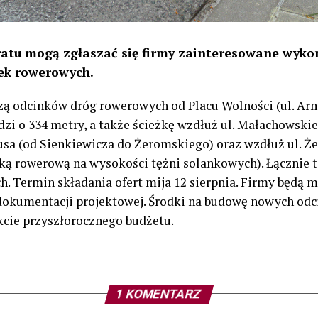
ratu mogą zgłaszać się firmy zainteresowane wyk
żek rowerowych.
ą odcinków dróg rowerowych od Placu Wolności (ul. Armi
dzi o 334 metry, a także ścieżkę wzdłuż ul. Małachowski
usa (od Sienkiewicza do Żeromskiego) oraz wzdłuż ul. Ż
eżką rowerową na wysokości tężni solankowych). Łącznie
 Termin składania ofert mija 12 sierpnia. Firmy będą m
okumentacji projektowej. Środki na budowę nowych od
kcie przyszłorocznego budżetu.
1 KOMENTARZ