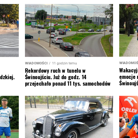
WIADOMOŚ
WIADOMOŚCI
11 godzin temu
Wakacyj
Rekordowy ruch w tunelu w
emocje 
dzkiej.
Świnoujściu. Już do godz. 14
Świnoujś
przejechało ponad 11 tys. samochodów