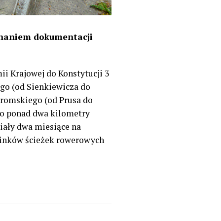
onaniem dokumentacji
i Krajowej do Konstytucji 3
ego (od Sienkiewicza do
eromskiego (od Prusa do
 to ponad dwa kilometry
iały dwa miesiące na
cinków ścieżek rowerowych