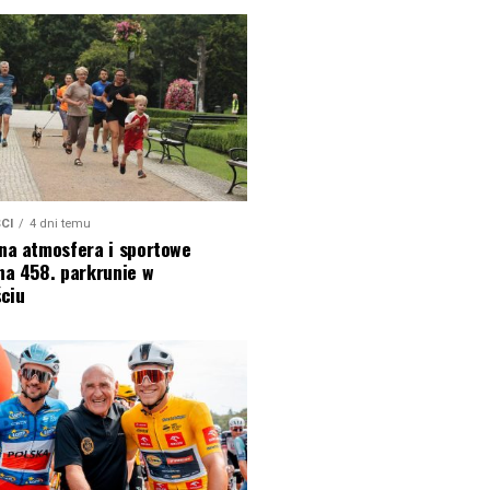
CI
4 dni temu
na atmosfera i sportowe
na 458. parkrunie w
ciu