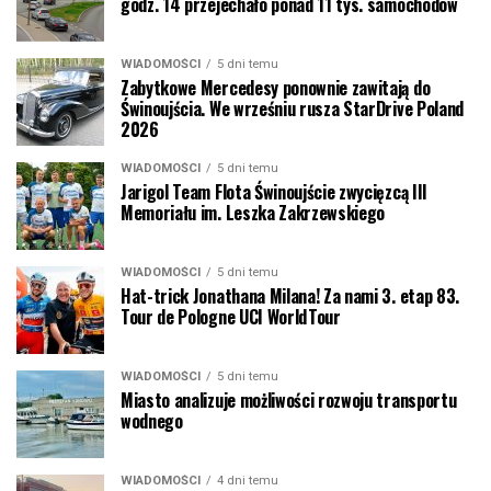
godz. 14 przejechało ponad 11 tys. samochodów
WIADOMOŚCI
5 dni temu
Zabytkowe Mercedesy ponownie zawitają do
Świnoujścia. We wrześniu rusza StarDrive Poland
2026
WIADOMOŚCI
5 dni temu
Jarigol Team Flota Świnoujście zwycięzcą III
Memoriału im. Leszka Zakrzewskiego
WIADOMOŚCI
5 dni temu
Hat-trick Jonathana Milana! Za nami 3. etap 83.
Tour de Pologne UCI WorldTour
WIADOMOŚCI
5 dni temu
Miasto analizuje możliwości rozwoju transportu
wodnego
WIADOMOŚCI
4 dni temu