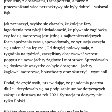
problemy z dostawami, transportem, a także z
pracownikami wiec perspektywy nie były dobre” – wskazał
Bąk.
Jak zaznaczył, szybko się okazało, że kolejne fazy
łagodzenia restrykcji i świadomość, że pływanie żaglówką
czy łodzią motorową jest jedną z najbezpieczniejszych
form spędzania czasu, spowodowały, że sytuacja zaczęła
się zmieniać na lepsze. „Od drugiej połowy maja, z
tygodnia na tydzień, zaczęliśmy obserwować wzrost
popytu na nowe jachty żaglowe i motorowe. Sprzedawało
się dosłownie wszystko co było dostępne – jachty
żaglowe, motorowe, houseboaty oraz skutery” – wymienił.
Dodał, że część osób, przewidując, że pandemia potrwa
dłużej, decydowało się na podpisanie umów dotyczących
zakupu z dostawą na rok 2021. Sytuacja ta dotyczy nie
tylko Polski.
Według eksperta, w ostatnim roku można było