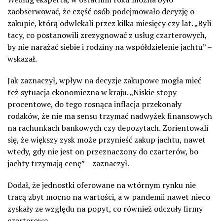
zaobserwować, że część osób podejmowało decyzję o
zakupie, którą odwlekali przez kilka miesięcy czy lat. „Byli
tacy, co postanowili zrezygnować z usług czarterowych,
by nie narażać siebie i rodziny na współdzielenie jachtu” –
wskazał.
Jak zaznaczył, wpływ na decyzje zakupowe mogła mieć
też sytuacja ekonomiczna w kraju. „Niskie stopy
procentowe, do tego rosnąca inflacja przekonały
rodaków, że nie ma sensu trzymać nadwyżek finansowych
na rachunkach bankowych czy depozytach. Zorientowali
się, że większy zysk może przynieść zakup jachtu, nawet
wtedy, gdy nie jest on przeznaczony do czarterów, bo
jachty trzymają cenę” – zaznaczył.
Dodał, że jednostki oferowane na wtórnym rynku nie
tracą zbyt mocno na wartości, a w pandemii nawet nieco
zyskały ze względu na popyt, co również odczuły firmy
czarterowe.