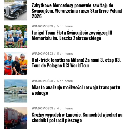
Zabytkowe Mercedesy ponownie zawitają do
Świnoujścia. We wrześniu rusza StarDrive Poland
2026
WIADOMOŚCI
5 dni temu
Jarigol Team Flota Świnoujście zwycięzcą III
Memoriału im. Leszka Zakrzewskiego
WIADOMOŚCI
5 dni temu
Hat-trick Jonathana Milana! Za nami 3. etap 83.
Tour de Pologne UCI WorldTour
WIADOMOŚCI
5 dni temu
Miasto analizuje możliwości rozwoju transportu
wodnego
WIADOMOŚCI
4 dni temu
Groźny wypadek w Łunowie. Samochód wjechał na
chodnik i potrącił pieszego