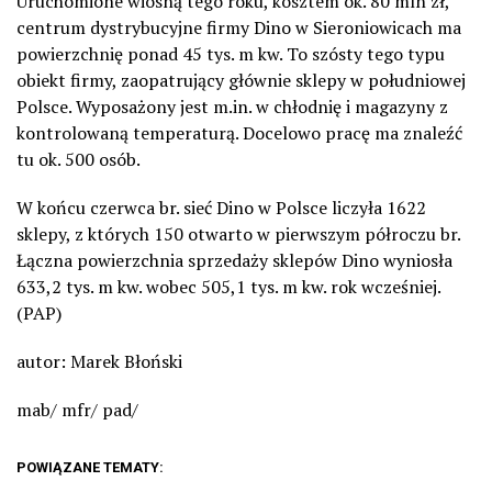
Uruchomione wiosną tego roku, kosztem ok. 80 mln zł,
centrum dystrybucyjne firmy Dino w Sieroniowicach ma
powierzchnię ponad 45 tys. m kw. To szósty tego typu
obiekt firmy, zaopatrujący głównie sklepy w południowej
Polsce. Wyposażony jest m.in. w chłodnię i magazyny z
kontrolowaną temperaturą. Docelowo pracę ma znaleźć
tu ok. 500 osób.
W końcu czerwca br. sieć Dino w Polsce liczyła 1622
sklepy, z których 150 otwarto w pierwszym półroczu br.
Łączna powierzchnia sprzedaży sklepów Dino wyniosła
633,2 tys. m kw. wobec 505,1 tys. m kw. rok wcześniej.
(PAP)
autor: Marek Błoński
mab/ mfr/ pad/
POWIĄZANE TEMATY: