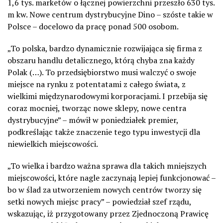
1,6 tys. marketów o łącznej powierzchni przeszło 630 tys.
m kw. Nowe centrum dystrybucyjne Dino – szóste takie w
Polsce – docelowo da pracę ponad 500 osobom.
„To polska, bardzo dynamicznie rozwijająca się firma z
obszaru handlu detalicznego, którą chyba zna każdy
Polak (…). To przedsiębiorstwo musi walczyć o swoje
miejsce na rynku z potentatami z całego świata, z
wielkimi międzynarodowymi korporacjami. I przebija się
coraz mocniej, tworząc nowe sklepy, nowe centra
dystrybucyjne” – mówił w poniedziałek premier,
podkreślając także znaczenie tego typu inwestycji dla
niewielkich miejscowości.
„To wielka i bardzo ważna sprawa dla takich mniejszych
miejscowości, które nagle zaczynają lepiej funkcjonować –
bo w ślad za utworzeniem nowych centrów tworzy się
setki nowych miejsc pracy” – powiedział szef rządu,
wskazując, iż przygotowany przez Zjednoczoną Prawicę