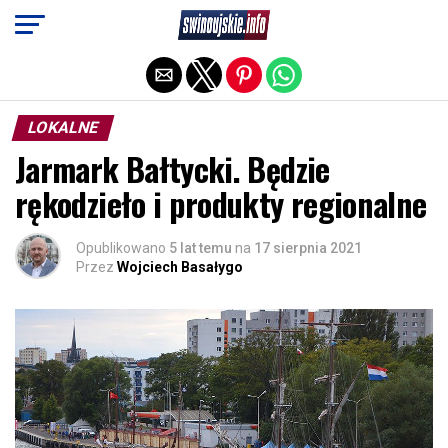
Exit mobile version
LOKALNE
Jarmark Bałtycki. Będzie
rękodzieło i produkty regionalne
Opublikowano
5 lat temu
na
17 sierpnia 2021
Przez
Wojciech Basałygo